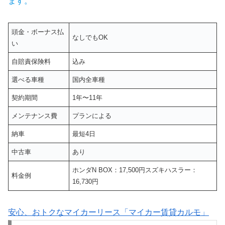
ます。
頭金・ボーナス払
なしでもOK
い
自賠責保険料
込み
選べる車種
国内全車種
契約期間
1年〜11年
メンテナンス費
プランによる
納車
最短4日
中古車
あり
ホンダN BOX：17,500円スズキハスラー：
料金例
16,730円
安心、おトクなマイカーリース「マイカー賃貸カルモ」