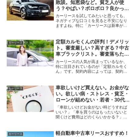
敗談。知恵袋など。貧乏人が使
う？やばい？ボロボロ？良かった
体験談・2ch
カーリースを試してみたいと思っても、
ネガティブな口コミを見ると不安になり
ますよね。特に「カーリースは新車が買
えない貧乏人向け？」「後悔したやばい
体験談があるって本当？」という疑問や
懸念は、多くの方が抱えています。そこ
定額カルモくんの評判！デメリッ
カーリース
で本記事では、知恵袋を中...
ト。審査厳しい？高すぎる？中古
車ブラックリスト。審査落ちたな
ど
カーリースの人気が高まっているなか、
特に注目されているのが「定額カルモく
ん」です。契約内容によっては、契約満
了後に車をもらえるのが特徴！さらに、
業界最安値であることも。しかし、本当
に安心して利用できるのか？デメリット
車欲しいけど買えない。お金がな
カーリース
はないのか？審査は厳しい...
い。欲しい病・ストレス・貧乏・
ローンが組めない・若者・30代・
40代など
「車欲しいけどお金がない時どうすれば
いい？」「車を買うのはもったいないと
聞くけど費用はどのくらいかかる？」車
が欲しいと思っている方の中で、このよ
うな疑問を抱えているのではないでしょ
うか？免許取得や家族が増えたなど、車
軽自動車中古車リースおすすめ！
カーリース
が欲しいと思うタイミング...