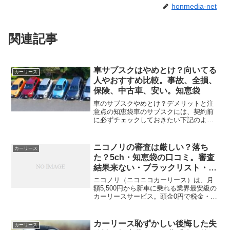
honmedia-net
関連記事
車サブスクはやめとけ？向いてる
カーリース
人やおすすめ比較。事故、全損、
保険、中古車、安い。知恵袋
車のサブスクやめとけ？デメリットと注
意点の知恵袋車のサブスクには、契約前
に必ずチェックしておきたい下記のよう
なデメリットがあります。走行距離制限
など制約がある中途解約できない契約満
了時に追加請求される場合がある下記で
ニコノリの審査は厳しい？落ち
カーリース
詳しく解説します。走行距...
た？5ch・知恵袋の口コミ。審査
結果来ない・ブラックリスト・審
査会社
ニコノリ（ニコニコカーリース）は、月
額5,500円から新車に乗れる業界最安級の
カーリースサービス。頭金0円で税金・車
検込みの定額利用が魅力ですが、申し込
みには審査が必須です。5chやYahoo!知恵
袋では「審査落ちた」「時間かかる」な
カーリース恥ずかしい後悔した失
カーリース
どの声...