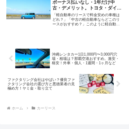
ボーナス払いなし・1年だけ中
古・デメリット。トヨタ・ダイハ
ツ
「軽自動車のリースで料金安めの車種は
どれ？」「中古の軽自動車ならどこのリ
ースがおすすめ？」このように軽自動車
のカーリースで悩んでいませんか？最近
の軽自動車は高性能でありながら、乗用
車と比べてリース料金が安いため、男女
問わず人気があります。カ...
沖縄レンタカー1日1,000円〜3,000円穴
場・相場は？那覇空港おすすめ。激安・
格安！外車・個人・1週間・1ヶ月など
ファクタリング会社はやばい？優良ファ
クタリング会社の選び方と悪徳業者の見
極め方！ヤミ金・取り立て
ホーム
カーリース