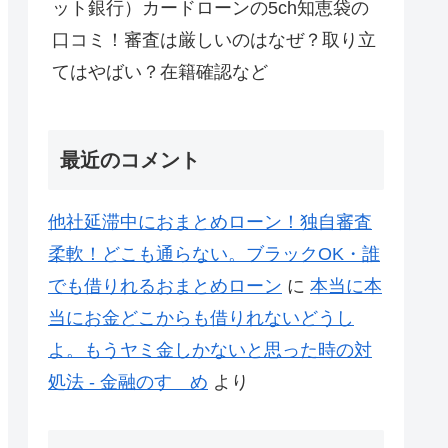
ット銀行）カードローンの5ch知恵袋の
口コミ！審査は厳しいのはなぜ？取り立
てはやばい？在籍確認など
最近のコメント
他社延滞中におまとめローン！独自審査
柔軟！どこも通らない。ブラックOK・誰
でも借りれるおまとめローン
に
本当に本
当にお金どこからも借りれないどうし
よ。もうヤミ金しかないと思った時の対
処法 - 金融のすゝめ
より