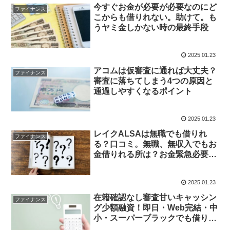
今すぐお金が必要が必要なのにど
ファイナンス
こからも借りれない。助けて。も
うヤミ金しかない時の最終手段
2025.01.23
アコムは仮審査に通れば大丈夫？
ファイナンス
審査に落ちてしまう4つの原因と
通過しやすくなるポイント
2025.01.23
レイクALSAは無職でも借りれ
ファイナンス
る？口コミ。無職、無収入でもお
金借りれる所は？お金緊急必要無
職。即日で
2025.01.23
在籍確認なし審査甘いキャッシン
ファイナンス
グ少額融資！即日・Web完結・中
小・スーパーブラックでも借りれ
るなど