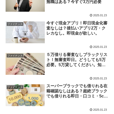
無職はある？今すぐ3万円必要
2025.01.23
今すぐ現金アプリ！即日現金化審
ファイナンス
査なしは？後払いアプリ2万・ク
レカなし。即現金が欲しい。
2025.01.23
５万借りる審査なしブラックリス
ファイナンス
ト！無審査即日。どうしても5万
必要。5万貸してください。知恵
袋など
2025.01.23
スーパーブラックでも借りれる在
ファイナンス
籍確認なしはある？超絶ブラック
でも借りれる即日・口コミ・5ch
など
2025.01.23