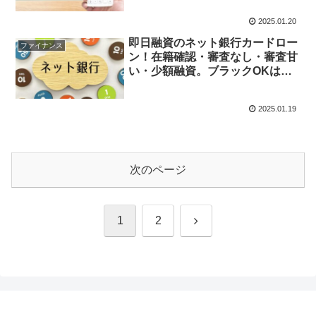
2025.01.20
即日融資のネット銀行カードロー
ファイナンス
ン！在籍確認・審査なし・審査甘
い・少額融資。ブラックOKはあ
る？
2025.01.19
次のページ
次
1
2
へ