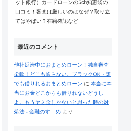
ット銀行）カードローンの5ch知恵袋の
口コミ！審査は厳しいのはなぜ？取り立
てはやばい？在籍確認など
最近のコメント
他社延滞中におまとめローン！独自審査
柔軟！どこも通らない。ブラックOK・誰
でも借りれるおまとめローン
に
本当に本
当にお金どこからも借りれないどうし
よ。もうヤミ金しかないと思った時の対
処法 - 金融のすゝめ
より