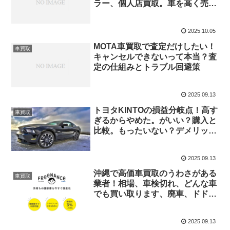
ラー、個人店買取。車を高く売る
方法。オートバックス
2025.10.05
MOTA車買取で査定だけしたい！
車買取
キャンセルできないって本当？査
定の仕組みとトラブル回避策
2025.09.13
トヨタKINTOの損益分岐点！高す
車買取
ぎるからやめた。がいい？購入と
比較。もったいない？デメリッ
ト。後悔しないために
2025.09.13
沖縄で高価車買取のうわさがある
車買取
業者！相場、車検切れ、どんな車
でも買い取ります、廃車、ドドン
パなど
2025.09.13