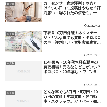
カーセンサー査定評判！やめと
車買取
け？いい口コミ投稿はやらせ？評
判悪い・騙されたの信憑性。一括
査定の注意点など
2025.09.13
下取り10万円保証！ネクステー
車買取
ジ・どんな車でも買取・ボロボロ
の車・評判いい・買取実績豊富な
ど
2025.09.13
15年落ち・10年落ち軽自動車の
車買取
買取相場！売るならどこがいい？
ボロボロ・20年落ち・ワゴンR下
取り価格など
2025.09.13
どんな車でも3万円・5万円・10
車買取
万円の買取！廃車買取・軽自動
車・スクラップ。ガリバー・鉄く
ず代など