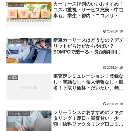
カーリース評判のいいおすすめ！
カーリース
コスパ重視・サービス充実・中古
車も。学生・都内・ニコノリ・リ
ースナブル
2025.04.19
新車カーリースはどうなの？デメ
カーリース
リットだらけだからやばい？
SOMPOで乗ーる・長距離利用が
出来ない
2025.04.19
車査定シミュレーション！登録な
車買取
し・電話なし・個人情報なし・匿
名！下取り価格・だいたい。無
料。Goo-net・車買取相場データ
ベース
2025.04.19
フリーランスにおすすめのファク
ファクタリング
タリング！即日・審査甘い・少
額・給料ファクタリング口コミ。
gmoフリーランスファクタリング