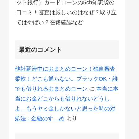
ット銀行）カードローンの5ch知恵袋の
口コミ！審査は厳しいのはなぜ？取り立
てはやばい？在籍確認など
最近のコメント
他社延滞中におまとめローン！独自審査
柔軟！どこも通らない。ブラックOK・誰
でも借りれるおまとめローン
に
本当に本
当にお金どこからも借りれないどうし
よ。もうヤミ金しかないと思った時の対
処法 - 金融のすゝめ
より