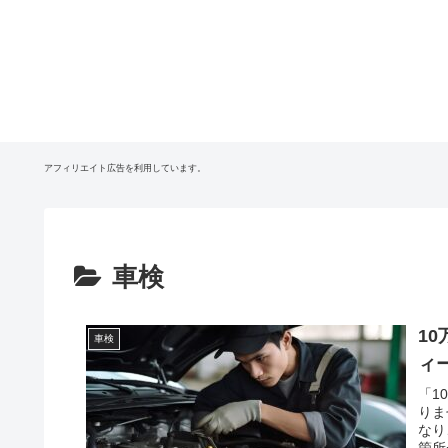
アフィリエイト広告を利用しています。
車検
1
車検
ィ
「1
りま
なり