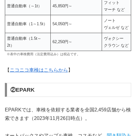
フィット
普通自動車（～1t）
45,850円～
マーチ など
ノート
普通自動車（1～1.5t）
54,050円～
ヴェルゼ など
普通自動車（1.5t～
ヴォクシー
62,250円～
2t）
クラウン など
※表中の車検費用（法定費用込み）は税込です。
【
ニコニコ車検はこちらから
】
②EPARK
EPARKでは、車検を依頼する業者を全国2,459店舗から検
索できます（2023年11月26日時点）。
オートバックスやアップル車検、コスモなど、
聞き馴染み