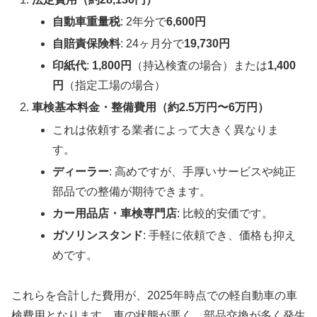
自動車重量税
: 2年分で
6,600円
自賠責保険料
: 24ヶ月分で
19,730円
印紙代
:
1,800円
（持込検査の場合）または
1,400
円
（指定工場の場合）
車検基本料金・整備費用（約2.5万円〜6万円）
これは依頼する業者によって大きく異なりま
す。
ディーラー
: 高めですが、手厚いサービスや純正
部品での整備が期待できます。
カー用品店・車検専門店
: 比較的安価です。
ガソリンスタンド
: 手軽に依頼でき、価格も抑え
めです。
これらを合計した費用が、2025年時点での軽自動車の車
検費用となります。車の状態が悪く、部品交換が多く発生