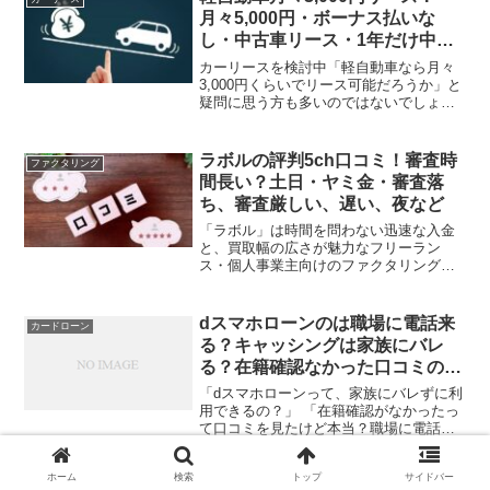
月々5,000円・ボーナス払いな
し・中古車リース・1年だけ中古
激安・デメリット
カーリースを検討中「軽自動車なら月々
3,000円くらいでリース可能だろうか」と
疑問に思う方も多いのではないでしょう
か。3,000円で車を借りられたらお財布に
も優しく安く、助かりますよね。しかし
結論からお伝えすると、月額3,000円での
ラボルの評判5ch口コミ！審査時
ファクタリング
リース...
間長い？土日・ヤミ金・審査落
ち、審査厳しい、遅い、夜など
「ラボル」は時間を問わない迅速な入金
と、買取幅の広さが魅力なフリーラン
ス・個人事業主向けのファクタリング業
者です。しかし、「ヤミ金」といった不
穏な口コミもあるため、利用に不安を感
じる方も多いのではないでしょうか。結
dスマホローンのは職場に電話来
カードローン
論から言うと、ラボルはヤミ...
る？キャッシングは家族にバレ
る？在籍確認なかった口コミの真
相と職場にバレないおすすめ
「dスマホローンって、家族にバレずに利
用できるの？」 「在籍確認がなかったっ
て口コミを見たけど本当？職場に電話が
かかってくるのが不安…」 「もし家族や
職場にバレるのが嫌なら、どんなカード
ホーム
検索
トップ
サイドバー
ローンを選べばいいんだろう？」dスマホ
10万借りる審査なしで。ブラック
カードローン