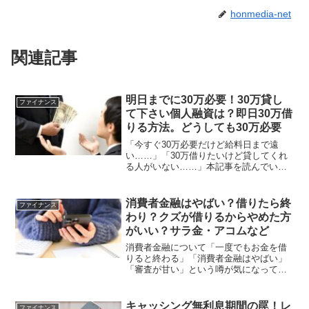
honmedia-net
関連記事
明日までに30万必要！30万貸し
ファイナンス
て下さい個人融資は？即日30万借
りる方法。どうしても30万必要
「今すぐ30万必要だけど給料日まで遠
い……」「30万借りたいけど貸してくれ
る人がいない……」本記事を読んでいる
あなたも、上記と同じような思いでいま
すよね。中には、「審査なし」や「無償
で貸してくれる」といったサービスを探
消費者金融はやばい？借りたら終
ファイナンス
している方もいるでしょ...
わり？クズが借りるからやめた方
がいい？サラ金・アコムなど
消費者金融について「一度でもお金を借
りると終わる」「消費者金融はやばい」
「審査が甘い」という噂が気になってい
る方も多いのではないでしょうか。「消
費者金融＝怖い」というイメージがあり
ますよね。消費者金融は即日融資や銀行
キャッシング無利息期間の罠！レ
ファイナンス