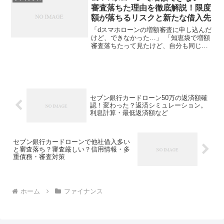
う年齢制限を...
審査落ちた理由を徹底解説！限度
額が落ちるリスクと新たな借入先
「dスマホローンの増額審査に申し込んだ
けど、できなかった…」 「知恵袋で増額
審査落ちたって見たけど、自分も同じ理
由なのかな？」 「増額審査って、今借り
てる限度額が減ることもあるの？それな
ら新規で別のカードローンを検討した
い…」dスマホローン...
セブン銀行カードローン50万の返済額確
認！変わった？返済シミュレーション。
利息計算・最低返済額など
セブン銀行カードローンで他社借入多い
と審査落ち？審査厳しい？信用情報・多
重債務・審査対策
ホーム
ファイナンス