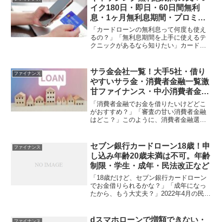
より借りやすいなど利便性...
イク180日・即日・60日間無利
息・1ヶ月無利息期間・プロミ
ス・アイフル・銀行など
「カードローンの無利息って何度も使え
るの？」「無利息期間を上手に使えるテ
クニックがあるなら知りたい」カードロ
ーンの無利息期間を何度も使いたいと思
ったことはありませんか？無利息キャン
ペーンを実施している消費者金融を複数
サラ金会社一覧！大手5社・借り
ファイナンス
社利用すれば、無利息期間...
やすいサラ金・消費者金融一覧激
甘ファイナンス・中小消費者金融
など
「消費者金融でお金を借りたいけどどこ
がおすすめ？」「審査の甘い消費者金融
はどこ？」このように、消費者金融選び
で困っていませんか？消費者金融は大手
から中小まで数多くあるため、どこを選
んだらいいか迷ってしまいますよね。特
セブン銀行カードローン18歳！申
ファイナンス
に中小消費者金融はCMな...
し込み年齢20歳未満は不可。年齢
制限・学生・成年・民法改正など
「18歳だけど、セブン銀行カードローン
でお金借りられるかな？」「成年になっ
たから、もう大丈夫？」2022年4月の民法
改正で成年年齢が18歳に引き下げられま
したが、カードローンなどの金融商品に
ついては、依然として「20歳以上」とい
dスマホローンで増額できない・
ファイナンス