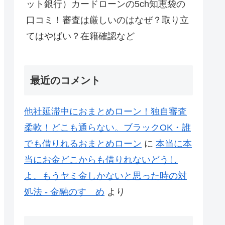
ット銀行）カードローンの5ch知恵袋の
口コミ！審査は厳しいのはなぜ？取り立
てはやばい？在籍確認など
最近のコメント
他社延滞中におまとめローン！独自審査
柔軟！どこも通らない。ブラックOK・誰
でも借りれるおまとめローン
に
本当に本
当にお金どこからも借りれないどうし
よ。もうヤミ金しかないと思った時の対
処法 - 金融のすゝめ
より