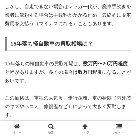
しかし、自走できない場合はレッカー代が、廃車手続きを
業者に依頼する場合は手数料がかかるため、最終的に廃車
費用を支払う（マイナスになる）こともあります。
15年落ち軽自動車の買取相場は？
15年落ちの軽自動車の買取相場は、
数万円〜20万円程度
と幅がありますが、多くの場合は
数万円程度
になることが
多いです。
この価格は、車種の人気度、走行距離、車の状態（内外装
のキズやヘコミ、修復歴など）によって大きく変動しま
す。
例えば、スズキのジムニーやホンダのN-BOXのような人
ホーム
検索
トップ
サイドバー