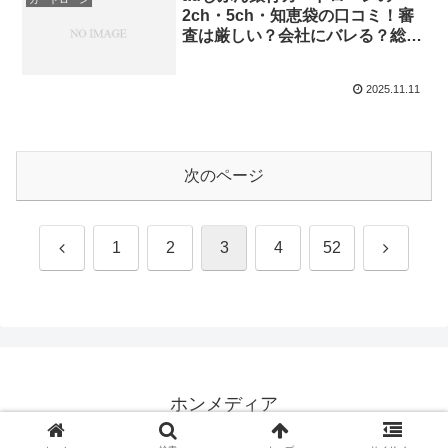
2ch・5ch・知恵袋の口コミ！審
査は厳しい？会社にバレる？総量
規制など
2025.11.11
次のページ
前
次
1
2
3
4
52
へ
へ
ホンメディア
© 2024 ホンメディア.