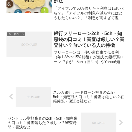
処法
「アイフルで50万借りたら利息は1日いく
ら？」「アイフルの利息を減らすにはど
うしたらいい？」「利息が高すぎて返済
がつらい…」このようにアイフルの利息
に疑問や悩みを抱えていませんか？カー
ドローンは、利息がかかることを理解し
銀行フリーローン2ch・5ch・知
カードローン
ているものの、1日い...
恵袋の口コミ！審査は厳しい？審
査甘い？向いている人の特徴
フリーローンは、使い道自由で低金利
（年1.8%〜15%前後）が魅力の銀行系ロ
ーンですが、5ch（旧2ch）やYahoo!知恵
袋の口コミでは「審査が厳しい」「落ち
た理由がわからない」といった声が多
数。カードローンより審査がハードで、
年収300...
スルガ銀行カードローン審査の2ch・
5ch・知恵袋の口コミ！審査は厳しい？在
籍確認・保証会社など
セントラル増額審査の2ch・5ch・知恵袋
の口コミ！審査落ちた？厳しい？審査時
間・否決など