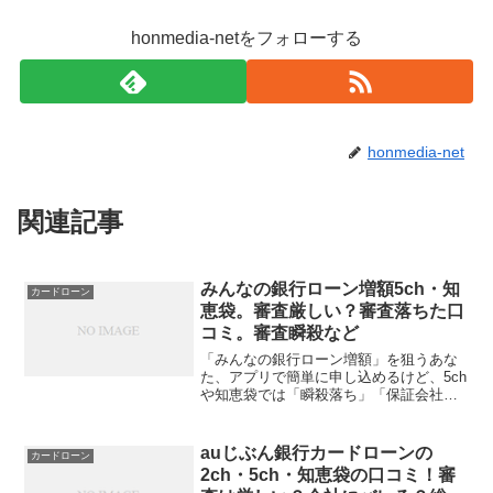
honmedia-netをフォローする
honmedia-net
関連記事
みんなの銀行ローン増額5ch・知
カードローン
恵袋。審査厳しい？審査落ちた口
コミ。審査瞬殺など
「みんなの銀行ローン増額」を狙うあな
た、アプリで簡単に申し込めるけど、5ch
や知恵袋では「瞬殺落ち」「保証会社付
きでNG」の声が続出しています。「みん
なの銀行Loan」は金利1.5〜14.5%と低め
で人気ですが、増額審査は新規同様に信
auじぶん銀行カードローンの
カードローン
用情報...
2ch・5ch・知恵袋の口コミ！審