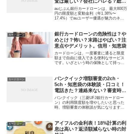
査は厳しい？会社にバレる？総量
規制など
auじぶん銀行カードローンは、最大800万
円の限度額と変動金利（年1.38%〜
17.4%）でauユーザー優遇が魅力のネッ
ト銀行系カードローンですが、5chや
2ch、Yahoo!知恵袋の口コミでは「審査が
厳しい」「在籍確認で会社バレ心配」
銀行カードローンの危険性は？や
カードローン
「郵...
めとけ？怖い？末路はやばい？注
意点やデメリット。信用・知恵袋
カードローンは、一度審査に通ると限度
額まで自由に借入できる便利なサービス
です。いざという時の保険として持って
いる方も少なくないのですが、一部の口
コミでは「やめた方がいい」「作るだけ
でもデメリットがある」「やばい」など
バンクイック増額審査の2ch・
カードローン
の声がみられます。確かに...
5ch・知恵袋の体験談・口コミ！
電話きた？連絡来ない？審査時間
など
バンクイック（三菱UFJ銀行カードロー
ン）の利用限度額を増やしたいと思った
時、増額審査の体験談が気になりますよ
ね。2ch（現5ch）や知恵袋などの掲示板
では、実際に増額申請をした人の生の声
がたくさん投稿されています。バンクイ
アイフルの金利表！18%計算の利
カードローン
ックは銀行カード...
息は高い？返済額減らない時の対