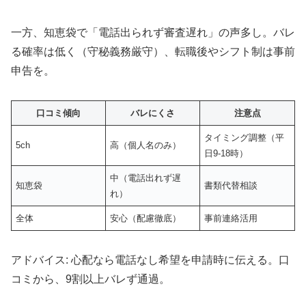
一方、知恵袋で「電話出られず審査遅れ」の声多し。バレ
る確率は低く（守秘義務厳守）、転職後やシフト制は事前
申告を。
口コミ傾向
バレにくさ
注意点
タイミング調整（平
5ch
高（個人名のみ）
日9-18時）
中（電話出れず遅
知恵袋
書類代替相談
れ）
全体
安心（配慮徹底）
事前連絡活用
アドバイス: 心配なら電話なし希望を申請時に伝える。口
コミから、9割以上バレず通過。