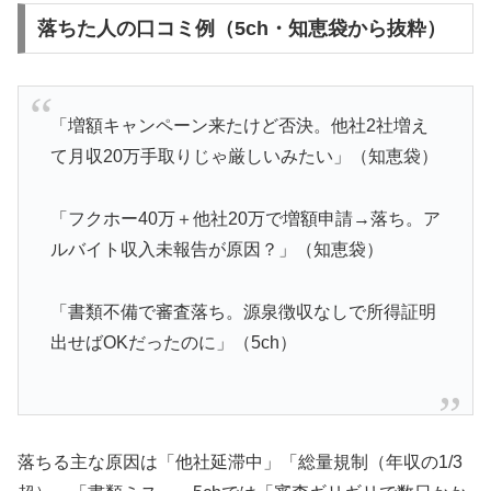
落ちた人の口コミ例（5ch・知恵袋から抜粋）
「増額キャンペーン来たけど否決。他社2社増え
て月収20万手取りじゃ厳しいみたい」（知恵袋）
「フクホー40万＋他社20万で増額申請→落ち。ア
ルバイト収入未報告が原因？」（知恵袋）
「書類不備で審査落ち。源泉徴収なしで所得証明
出せばOKだったのに」（5ch）
落ちる主な原因は「他社延滞中」「総量規制（年収の1/3