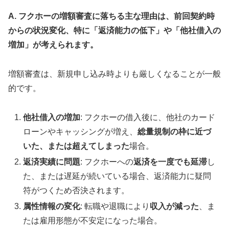
A. フクホーの増額審査に落ちる主な理由は、前回契約時
からの状況変化、特に「返済能力の低下」や「他社借入の
増加」が考えられます。
増額審査は、新規申し込み時よりも厳しくなることが一般
的です。
他社借入の増加
: フクホーの借入後に、他社のカード
ローンやキャッシングが増え、
総量規制の枠に近づ
いた、または超えてしまった
場合。
返済実績に問題
: フクホーへの
返済を一度でも延滞
し
た、または遅延が続いている場合、返済能力に疑問
符がつくため否決されます。
属性情報の変化
: 転職や退職により
収入が減った
、ま
たは雇用形態が不安定になった場合。