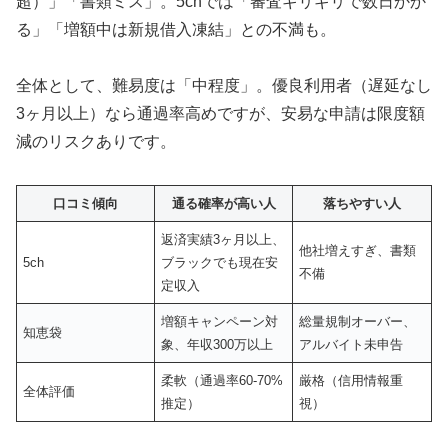
超）」「書類ミス」。5chでは「審査ギリギリで数日かか
る」「増額中は新規借入凍結」との不満も。
全体として、難易度は「中程度」。優良利用者（遅延なし
3ヶ月以上）なら通過率高めですが、安易な申請は限度額
減のリスクありです。
口コミ傾向
通る確率が高い人
落ちやすい人
返済実績3ヶ月以上、
他社増えすぎ、書類
5ch
ブラックでも現在安
不備
定収入
増額キャンペーン対
総量規制オーバー、
知恵袋
象、年収300万以上
アルバイト未申告
柔軟（通過率60-70%
厳格（信用情報重
全体評価
推定）
視）