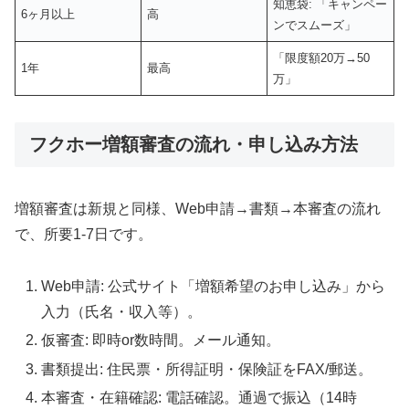
知恵袋: 「キャンペー
6ヶ月以上
高
ンでスムーズ」
「限度額20万→50
1年
最高
万」
フクホー増額審査の流れ・申し込み方法
増額審査は新規と同様、Web申請→書類→本審査の流れ
で、所要1-7日です。
Web申請: 公式サイト「増額希望のお申し込み」から
入力（氏名・収入等）。
仮審査: 即時or数時間。メール通知。
書類提出: 住民票・所得証明・保険証をFAX/郵送。
本審査・在籍確認: 電話確認。通過で振込（14時