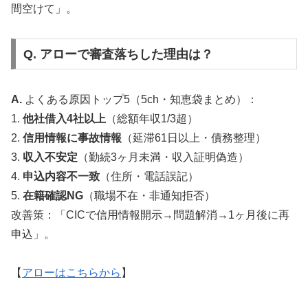
間空けて」。
Q. アローで審査落ちした理由は？
A.
よくある原因トップ5（5ch・知恵袋まとめ）：
1.
他社借入4社以上
（総額年収1/3超）
2.
信用情報に事故情報
（延滞61日以上・債務整理）
3.
収入不安定
（勤続3ヶ月未満・収入証明偽造）
4.
申込内容不一致
（住所・電話誤記）
5.
在籍確認NG
（職場不在・非通知拒否）
改善策：「CICで信用情報開示→問題解消→1ヶ月後に再
申込」。
【
アローはこちらから
】