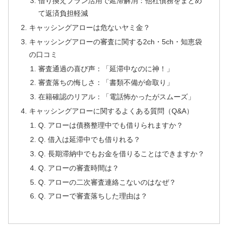
借り換えプラン活用で延滞解消：他社債務をまとめ
て返済負担軽減
キャッシングアローは危ないヤミ金？
キャッシングアローの審査に関する2ch・5ch・知恵袋
の口コミ
審査通過の喜び声：「延滞中なのに神！」
審査落ちの悔しさ：「書類不備が命取り」
在籍確認のリアル：「電話怖かったがスムーズ」
キャッシングアローに関するよくある質問（Q&A）
Q. アローは債務整理中でも借りられますか？
Q. 借入は延滞中でも借りれる？
Q. 長期滞納中でもお金を借りることはできますか？
Q. アローの審査時間は？
Q. アローの二次審査連絡こないのはなぜ？
Q. アローで審査落ちした理由は？