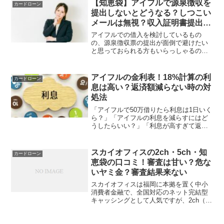
う。特に消費者金融のアイフルから電話
【知恵袋】アイフルで源泉徴収を
カードローン
がかかるのは、会社にバレな...
提出しないとどうなる？しつこい
メールは無視？収入証明書提出
後・50万以下。キャンペーンはい
アイフルでの借入を検討しているもの
つまで？
の、源泉徴収票の提出が面倒で避けたい
と思っておられる方もいらっしゃるので
はないでしょうか。源泉徴収票をどこに
保管したのか忘れてしまった場合、わざ
わざ探し出すのも面倒ですよね。結論か
アイフルの金利表！18%計算の利
カードローン
らお伝えすると、借入希望額...
息は高い？返済額減らない時の対
処法
「アイフルで50万借りたら利息は1日いく
ら？」「アイフルの利息を減らすにはど
うしたらいい？」「利息が高すぎて返済
がつらい…」このようにアイフルの利息
に疑問や悩みを抱えていませんか？カー
ドローンは、利息がかかることを理解し
スカイオフィスの2ch・5ch・知
カードローン
ているものの、1日い...
恵袋の口コミ！審査は甘い？危な
いヤミ金？審査結果来ない
スカイオフィスは福岡に本拠を置く中小
消費者金融で、全国対応のネット完結型
キャッシングとして人気ですが、2ch（現
5ch）やYahoo!知恵袋では「審査が甘い」
「ヤミ金疑惑」「審査結果が来ない」と