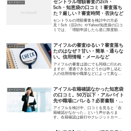
セントラル増額審査の2ch・
カードローン
5ch・知恵袋の口コミ！審査落ち
た？厳しい？審査時間・否決など
セントラルの増額審査を検討中の方必
見！5ch（旧2ch）やYahoo!知恵袋の口コ
ミでは、「増額申請したら逆に限度額減
らされた」「在籍確認で職場バレの心
配」「いつから申請できる？」といった
声が多数が多数あります。ただ、セント
アイフルの審査ゆるい？審査落ち
カードローン
ラルの増額は金額...
たのはなぜ？甘い・簡単・通らな
い。信用情報・メールなど
アイフルの審査は誰にでも同様に行われ
ますが、通過できるかどうかは申し込む
人の信用情報や職業などによって異なり
ます。しかし、アイフルの申し込みを検
討している方の中には・アイフルの審査
は甘いか厳しいか知りたい・アイフルで
アイフル在籍確認なかった知恵袋
カードローン
審査落ちする原因を知りた...
の口コミ。50万以下・アルバイト
先や職場にバレる？必要書類・収
入証明書・電話
アイフルを検討中、口コミを見ると「在
籍確認がなかった」という声がありま
す。在籍確認は銀行やクレジットカード
の審査でも必ず行われ、原則電話で実施
されるため、抵抗がある人もいるでしょ