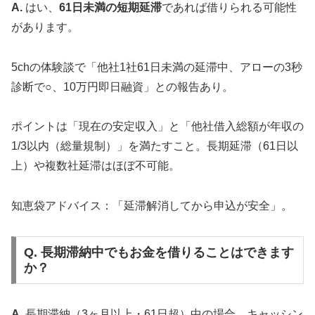
A.
はい、
61日未満の短期延滞
であれば借りられる可能性
があります。
5chの体験談で「他社1社61日未満の延滞中、アローの3秒
診断で○、10万円即日融資」との報告あり。
ポイントは「現在の安定収入」と「他社借入総額が年収の
1/3以内（総量規制）」を満たすこと。長期延滞（61日以
上）や複数社延滞はほぼ不可能。
知恵袋アドバイス：「延滞解消してから申込が安全」。
Q. 長期滞納中でもお金を借りることはできます
か？
A.
長期滞納（3ヶ月以上・61日超）中の場合、キャッシン