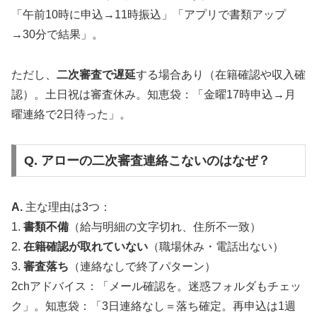
「午前10時に申込→11時振込」「アプリで書類アップ
→30分で結果」。
ただし、
二次審査で遅延
する場合あり（在籍確認や収入確
認）。土日祝は審査休み。知恵袋：「金曜17時申込→月
曜連絡で2日待った」。
Q. アローの二次審査連絡こないのはなぜ？
A.
主な理由は3つ：
1.
書類不備
（給与明細の文字切れ、住所不一致）
2.
在籍確認が取れていない
（職場休み・電話出ない）
3.
審査落ち
（連絡なしで終了パターン）
2chアドバイス：「メール確認を。迷惑フォルダもチェッ
ク」。知恵袋：「3日連絡なし＝落ち確定。再申込は1週