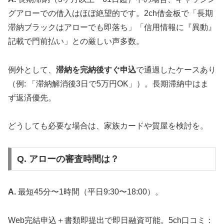
グアローでの借入はほぼ絶望的です。2ch借金板で「長期
滞納ブラックはアローでも即落ち」「信用情報に『異動』
記載で門前払い」との厳しい声多数。
例外として、
滞納を完納後すぐ申込
で通過したケースあり
（例: 「滞納解消後3日で5万円OK」）。長期滞納中はま
ず返済優先。
どうしても必要な場合は、家族カードや質屋を検討を。
Q. アローの審査時間は？
A.
最短45分〜1時間（平日9:30〜18:00）。
Web完結申込＋書類即提出で即日融資可能。5ch口コミ：