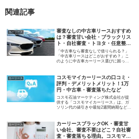
関連記事
審査なしの中古車リースおすすめ
カーリース
は？審査甘い会社・ブラックリス
ト・自社審査・トヨタ・任意整理
中など
「中古車なら審査なしで借りられる？」
「中古車リースはどこがおすすめ？」こ
のように中古車カーリース選びに困って
いませんか？中古車カーリースは新車カ
ーリースよりリーズナブルな価格で利用
できることから、リース費用を抑えたい
コスモマイカーリースの口コミ・
カーリース
方に人気です。しかしカー...
評判・デメリットメリット！1万
円・中古車・審査落ちたなど
コスモ石油マーケティング株式会社が提
供する「コスモマイカーリース」は、ガ
ソリン代の値引きや最短2週間納期などが
人気です。しかし「実際の口コミ・評判
はどうかな？」「審査は厳しい？落ちる
理由は？」など、不安や疑問点を抱える
カーリースブラックOK・審査甘
カーリース
方もいるでしょう。購入...
い会社、審査不要はどこ？自社審
査・審査落ちる理由。コスモマイ