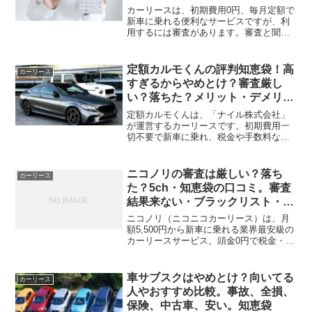
カーリース・任意整理中など
カーリースは、初期費用0円、毎月定額で
新車に乗れる便利なサービスですが、利
用するには審査があります。審査と聞く
と「厳しいのかな」「カーローンに落ち
たけど通るかな」など不安を抱える方も
いるでしょう。中には「審査に甘いとこ
定額カルモくんの評判知恵袋！高
カーリース
ろで借りたい」と考える...
すぎるからやめとけ？審査厳し
い？落ちた？メリット・デメリッ
ト・口コミ・中古車・事故
定額カルモくんは、「ナイル株式会社」
が運営するカーリースです。初期費用一
切不要で新車に乗れ、税金や手数料など
の費用も月額利用料に含まれているとこ
ろがポイントです。実際に店舗に来店し
なくても、スマホから好きな国産新車を
ニコノリの審査は厳しい？落ち
カーリース
申し込み、定額乗りできる...
た？5ch・知恵袋の口コミ。審査
結果来ない・ブラックリスト・審
査会社
ニコノリ（ニコニコカーリース）は、月
額5,500円から新車に乗れる業界最安級の
カーリースサービス。頭金0円で税金・車
検込みの定額利用が魅力ですが、申し込
みには審査が必須です。5chやYahoo!知恵
袋では「審査落ちた」「時間かかる」な
車サブスクはやめとけ？向いてる
カーリース
どの声...
人やおすすめ比較。事故、全損、
保険、中古車、安い。知恵袋