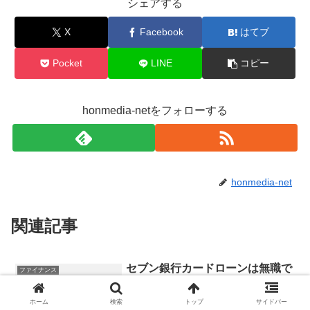
シェアする
X
Facebook
はてブ
Pocket
LINE
コピー
honmedia-netをフォローする
honmedia-net
関連記事
セブン銀行カードローンは無職で
ファイナンス
も借りれる？審査甘い？収入なし
は借りれない。申し込み条件！パ
ホーム
検索
トップ
サイドバー
ート・アルバイト・学生など