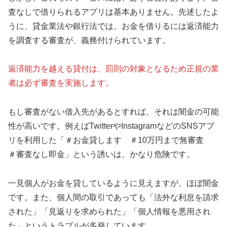
査なしで借りられるアプリは基本ありません。先述したよ
うに、貸金業法や銀行法では、お金を借りるには返済能力
を調査する審査が、義務付けられています。
返済能力を越える貸付は、罰則の対象となるため正規の業
者は必ず審査を実施します。
もし審査がない借入先があるとすれば、それは闇金の可能
性が高いです。例えばTwitterやInstagramなどのSNSアプ
リを利用した「＃お金貸します ＃10万円まで無審査
＃審査なし即金」という誘いは、かなり危険です。
一見個人がお金を貸しているように見えますが、ほぼ闇金
です。また、個人間の取引であっても「法外な利息を請求
された」「見返りを求められた」「個人情報を悪用され
た」というトラブルが多発しています。