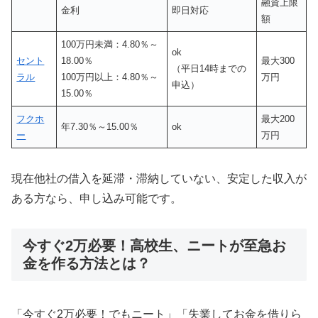
融資上限
金利
即日対応
額
100万円未満：4.80％～
ok
セント
18.00％
最大300
（平日14時までの
ラル
100万円以上：4.80％～
万円
申込）
15.00％
フクホ
最大200
年7.30％～15.00％
ok
ー
万円
現在他社の借入を延滞・滞納していない、安定した収入が
ある方なら、申し込み可能です。
今すぐ2万必要！高校生、ニートが至急お
金を作る方法とは？
「今すぐ2万必要！でもニート」「失業してお金を借りら