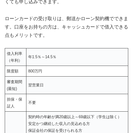
くても申し込みできます。
ローンカードの受け取りは、郵送かローン契約機でできま
す。口座をお持ちの方は、キャッシュカードで借入できる
点もメリットです。
借入利率
年1.5％～14.5％
（年利）
限度額
800万円
審査期間
翌営業日
(最短)
担保・保
不要
証人
契約時の年齢が満20歳以上～69歳以下（学生は除く）
安定かつ継続した収入の見込める方
保証会社の保証を受けられる方