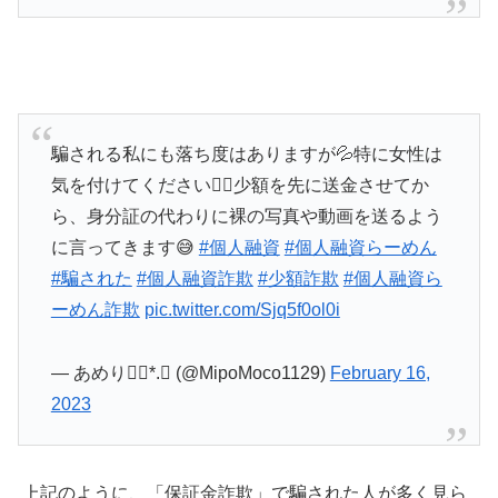
騙される私にも落ち度はありますが💦特に女性は
気を付けてください🙇‍♀️少額を先に送金させてか
ら、身分証の代わりに裸の写真や動画を送るよう
に言ってきます😅
#個人融資
#個人融資らーめん
#騙された
#個人融資詐欺
#少額詐欺
#個人融資ら
ーめん詐欺
pic.twitter.com/Sjq5f0ol0i
— あめり❁⃘*.ﾟ (@MipoMoco1129)
February 16,
2023
上記のように、「保証金詐欺」で騙された人が多く見ら