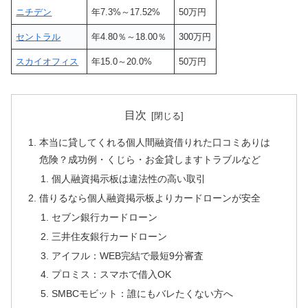
ニチデン
年7.3%～17.52%
50万円
セントラル
年4.80％～18.00％
300万円
スカイオフィス
年15.0～20.0%
50万円
目次
本当に貸してくれる個人間融資借りれた口コミありは
危険？成功例・くじら・お金貸しますトラブルなど
個人融資掲示板は違法性の高い取引
借りるなら個人融資掲示板よりカードローンが安全
セブン銀行カードローン
三井住友銀行カードローン
アイフル：WEB完結で最短9分審査
プロミス：スマホで借入OK
SMBCモビット：誰にもバレたくない方へ