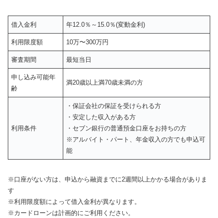
借入金利
年12.0％～15.0％(変動金利)
利用限度額
10万〜300万円
審査期間
最短当日
申し込み可能年
満20歳以上満70歳未満の方
齢
・保証会社の保証を受けられる方
・安定した収入がある方
利用条件
・セブン銀行の普通預金口座をお持ちの方
※アルバイト・パート、年金収入の方でも申込可
能
※口座がない方は、申込から融資までに2週間以上かかる場合がありま
す
※利用限度額によって借入金利が異なります。
※カードローンは計画的にご利用ください。