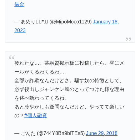
借金
— あめり❁⃘*.ﾟ (@MipoMoco1129)
January 18,
2023
疲れたな…。某融資掲示板に投稿したら、昼にメ
ールがくるわくるわ…。
全部が詐欺なんだけどさ。騙す奴の特徴として、
必ず後出しジャンケン風のとってつけた様な理由
を述べ断わってくるね。
あと冷やかしも疑問なんだけど、やってて楽しい
の？
#個人融資
— ごんた (@744Y8Brt9bITEs5)
June 29, 2018