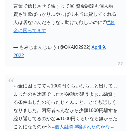
言葉で信じさせて騙すって😔 資金調達も個人融
資も詐欺ばっかり…やっぱり本当に貸してくれる
人は居ないんだろうな…助けて欲しいのに😔
#お
金に困ってます
— もみじまんじゅう (@OKAKI2922)
April 9,
2022
お金に困ってても1000円くらいなら…と出してし
まったのも迂闊でしたが😭話が違うよぉ…融資す
る条件出したのそったじゃん…と、とても悲しく
なりました。困窮者みんなから少額1000円騙すを
繰り返してるのかな🐢1000円くらいなら無かった
ことになるのか💦
#個人融資
#騙されたのかな
#