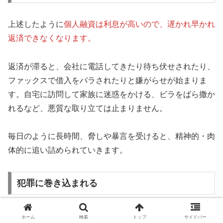
上述したように
個人融資は利息が高いので、遅かれ早かれ
返済できなくなります。
返済が滞ると、会社に電話してきたり待ち伏せされたり、
ファックスで借入をバラされたりと嫌がらせが始まりま
す。自宅に訪問して家族に迷惑をかける、ビラをばら撒か
れるなど、悪質な取り立ては止まりません。
毎日のように長時間、脅しや暴言を受けると、精神的・肉
体的に追い詰められていきます。
犯罪に巻き込まれる
個人融資は返済ができない弱みにつけ込み、犯罪に加担さ
ホーム
検索
トップ
サイドバー