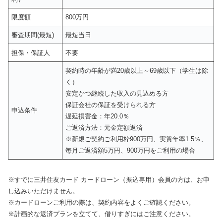
限度額
800万円
審査期間(最短)
最短当日
担保・保証人
不要
契約時の年齢が満20歳以上～69歳以下（学生は除
く）
安定かつ継続した収入の見込める方
保証会社の保証を受けられる方
申込条件
遅延損害金：年20.0％
ご返済方法：元金定額返済
※新規ご契約ご利用枠900万円、実質年率1.5％、
毎月ご返済額5万円、900万円をご利用の場合
※すでに三井住友カード カードローン（振込専用）会員の方は、お申
し込みいただけません。
※カードローンご利用の際は、契約内容をよくご確認ください。
※計画的な返済プランを立てて、借りすぎにはご注意ください。