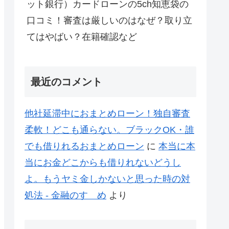
ット銀行）カードローンの5ch知恵袋の
口コミ！審査は厳しいのはなぜ？取り立
てはやばい？在籍確認など
最近のコメント
他社延滞中におまとめローン！独自審査
柔軟！どこも通らない。ブラックOK・誰
でも借りれるおまとめローン
に
本当に本
当にお金どこからも借りれないどうし
よ。もうヤミ金しかないと思った時の対
処法 - 金融のすゝめ
より