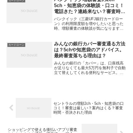
カードローン
5ch・知恵袋の体験談・口コミ！
電話きた？連絡来ない？審査時間
など
バンクイック（三菱UFJ銀行カードロー
ン）の利用限度額を増やしたいと思った
時、増額審査の体験談が気になりますよ
ね。2ch（現5ch）や知恵袋などの掲示板
では、実際に増額申請をした人の生の声
がたくさん投稿されています。バンクイ
みんなの銀行カバー審査通る方法
カードローン
ックは銀行カード...
は？5chや知恵袋のアドバイス。
最終審査落ちる理由は？
みんなの銀行の「カバー」は、口座残高
が足りなくても最大5万円を無利子で自動
立て替えしてくれる便利なサービス。返
済期限もなしで、急なピンチにぴったり
ですが、審査が厳しいという声も。5chや
Yahoo!知恵袋では「瞬殺された」「残高
を入れて再審...
セントラルの増額2ch・5ch・知恵袋の口
コミ！審査は厳しい？案内はくる？審査
時間・否決された理由
ショッピングで使える後払いアプリ審査