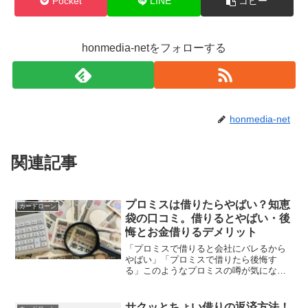
Pocket
LINE
コピー
honmedia-netをフォローする
honmedia-net
関連記事
プロミスは借りたらやばい？知恵
カードローン
袋の口コミ。借りるとやばい・後
悔とお金借りるデメリット
「プロミスで借りると会社にバレるから
やばい」「プロミスで借りたら後悔す
る」このようなプロミスの噂が気になっ
ていませんか？プロミスは知名度抜群、
30日間無金利サービス※があるなど人気
の大手消費者金融です。しかし口コミ評
サクッとちょい借りの返済方法！