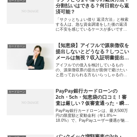
カードローン
判では「プロミスやばい」...
分割払いはできる？何日前から返
済可能？
「サクッとちょい借り 返済方法」と検索
する人は、急な資金調達をした後の返済
に不安を感じているケースが多いです。
サクッとちょい借りは最短即日融資です
が、返済方法や分割返済の可否について
は注意が必要です。本記事では、返済方
【知恵袋】アイフルで源泉徴収を
カードローン
法の仕組みや分割返済が...
提出しないとどうなる？しつこい
メールは無視？収入証明書提出
後・50万以下。キャンペーンはい
アイフルでの借入を検討しているもの
つまで？
の、源泉徴収票の提出が面倒で避けたい
と思っておられる方もいらっしゃるので
はないでしょうか。源泉徴収票をどこに
保管したのか忘れてしまった場合、わざ
わざ探し出すのも面倒ですよね。結論か
PayPay銀行カードローンの
カードローン
らお伝えすると、借入希望額...
2ch・5ch・知恵袋の口コミ！審
査は厳しい？仮審査通った・瞬殺
など
PayPay銀行カードローンは、最大500万
円の限度額と変動金利（年1.8%〜
18.0%）で、PayPayユーザー優遇が魅力
のネット銀行系カードローンですが、5ch
や2ch、Yahoo!知恵袋の口コミでは「審査
が厳しい」「在籍確認で会社バレ...
バンクイック増額審査の2ch・