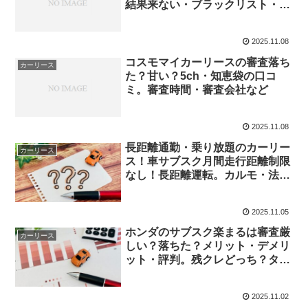
結果来ない・ブラックリスト・審
査会社
2025.11.08
コスモマイカーリースの審査落ち
カーリース
た？甘い？5ch・知恵袋の口コ
ミ。審査時間・審査会社など
2025.11.08
長距離通勤・乗り放題のカーリー
カーリース
ス！車サブスク月間走行距離制限
なし！長距離運転。カルモ・法
人・個人におすすめ
2025.11.05
ホンダのサブスク楽まるは審査厳
カーリース
しい？落ちた？メリット・デメリ
ット・評判。残クレどっち？タイ
ヤ交換
2025.11.02