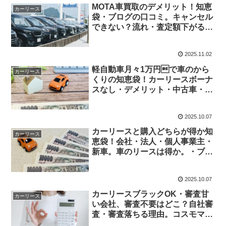
MOTA車買取のデメリット！知恵
カーリース
袋・ブログの口コミ。キャンセル
できない？流れ・査定額下がる査
定だけなど
2025.11.02
軽自動車月々1万円で車のから
カーリース
くりの知恵袋！カーリースボーナ
スなし・デメリット・中古車・審
査
2025.10.07
カーリースと購入どちらが得か知
カーリース
恵袋！会社・法人・個人事業主・
新車。車のリースは得か。・ブロ
グ・なんJ・5ch
2025.10.07
カーリースブラックOK・審査甘
カーリース
い会社、審査不要はどこ？自社審
査・審査落ちる理由。コスモマイ
カーリース・任意整理中など