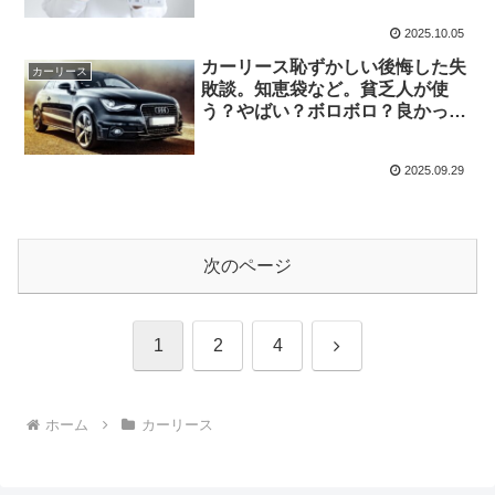
2025.10.05
カーリース恥ずかしい後悔した失
カーリース
敗談。知恵袋など。貧乏人が使
う？やばい？ボロボロ？良かった
体験談・2ch
2025.09.29
次のページ
次
1
2
4
へ
ホーム
カーリース