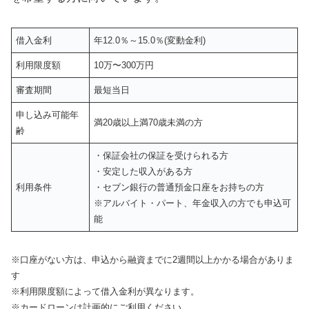
借入金利
年12.0％～15.0％(変動金利)
利用限度額
10万〜300万円
審査期間
最短当日
申し込み可能年
満20歳以上満70歳未満の方
齢
・保証会社の保証を受けられる方
・安定した収入がある方
利用条件
・セブン銀行の普通預金口座をお持ちの方
※アルバイト・パート、年金収入の方でも申込可
能
※口座がない方は、申込から融資までに2週間以上かかる場合がありま
す
※利用限度額によって借入金利が異なります。
※カードローンは計画的にご利用ください。