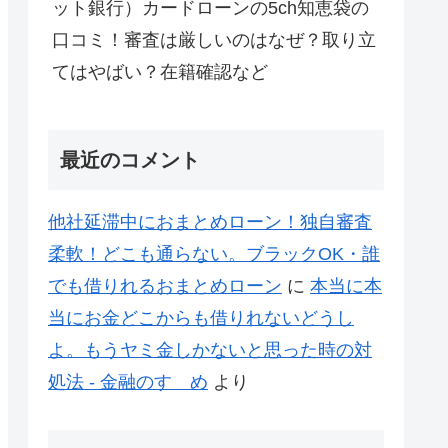
ット銀行）カードローンの5ch知恵袋の
口コミ！審査は厳しいのはなぜ？取り立
てはやばい？在籍確認など
最近のコメント
他社延滞中におまとめローン！独自審査
柔軟！どこも通らない。ブラックOK・誰
でも借りれるおまとめローン
に
本当に本
当にお金どこからも借りれないどうし
よ。もうヤミ金しかないと思った時の対
処法 - 金融のすゝめ
より