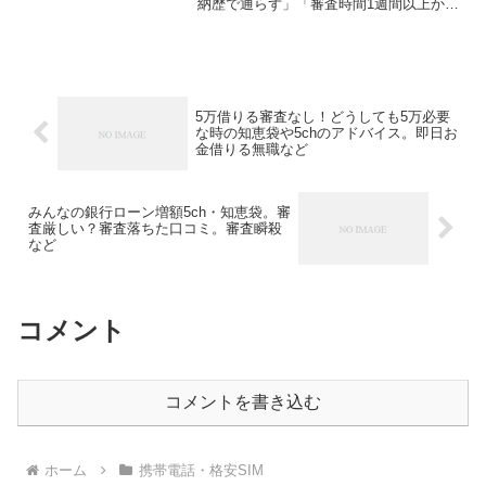
納歴で通らず」「審査時間1週間以上かか
る」といった声が多数あります。本記事
では、実際の口コミを基に、審査の厳し
さや甘さ、落ちた理由、審査時間のリア
ル、審...
5万借りる審査なし！どうしても5万必要
な時の知恵袋や5chのアドバイス。即日お
金借りる無職など
みんなの銀行ローン増額5ch・知恵袋。審
査厳しい？審査落ちた口コミ。審査瞬殺
など
コメント
コメントを書き込む
ホーム
携帯電話・格安SIM