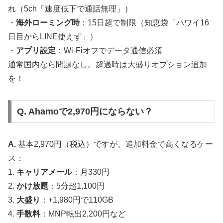
れ（5ch「速度低下で通話無理」）
・
海外ローミング時
：15日超で制限（知恵袋「ハワイ16
日目からLINE使えず」）
・
アプリ設定
：Wi-Fiオフでデータ通信必須
通常国内なら問題なし。超過時は大盛りオプション追加
を！
Q. Ahamoで2,970円にならない？
A.
基本2,970円（税込）ですが、追加料金で高くなるケー
ス：
1.
キャリアメール
：月330円
2.
かけ放題
：5分超1,100円
3.
大盛り
：+1,980円で110GB
4.
手数料
：MNP転出2,200円など