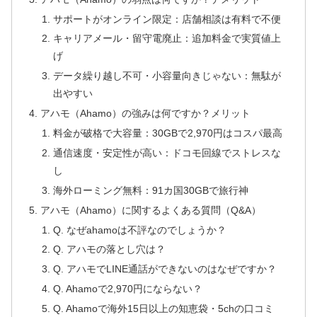
サポートがオンライン限定：店舗相談は有料で不便
キャリアメール・留守電廃止：追加料金で実質値上
げ
データ繰り越し不可・小容量向きじゃない：無駄が
出やすい
アハモ（Ahamo）の強みは何ですか？メリット
料金が破格で大容量：30GBで2,970円はコスパ最高
通信速度・安定性が高い：ドコモ回線でストレスな
し
海外ローミング無料：91カ国30GBで旅行神
アハモ（Ahamo）に関するよくある質問（Q&A）
Q. なぜahamoは不評なのでしょうか？
Q. アハモの落とし穴は？
Q. アハモでLINE通話ができないのはなぜですか？
Q. Ahamoで2,970円にならない？
Q. Ahamoで海外15日以上の知恵袋・5chの口コミ