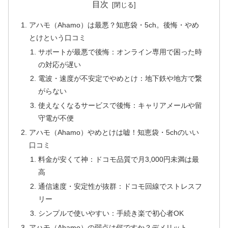
目次
アハモ（Ahamo）は最悪？知恵袋・5ch。後悔・やめ
とけという口コミ
サポートが最悪で後悔：オンライン専用で困った時
の対応が遅い
電波・速度が不安定でやめとけ：地下鉄や地方で繋
がらない
使えなくなるサービスで後悔：キャリアメールや留
守電が不便
アハモ（Ahamo）やめとけは嘘！知恵袋・5chのいい
口コミ
料金が安くて神：ドコモ品質で月3,000円未満は最
高
通信速度・安定性が抜群：ドコモ回線でストレスフ
リー
シンプルで使いやすい：手続き楽で初心者OK
アハモ（Ahamo）の弱点は何ですか？デメリット