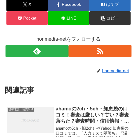
X
Facebook
はてブ
Pocket
LINE
コピー
honmedia-netをフォローする
honmedia-net
関連記事
ahamoの2ch・5ch・知恵袋の口
携帯電話・格安SIM
コミ！審査は厳しい？甘い？審査
落ちた？審査時間・信用情報・分
割審査など
ahamoの5ch（旧2ch）やYahoo!知恵袋の
口コミでは、「入力ミスで即落ち」「滞