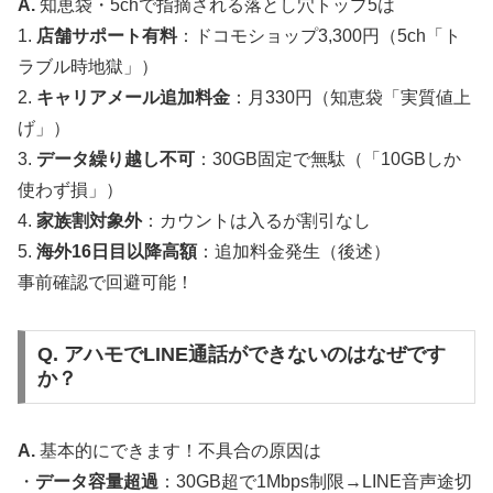
A.
知恵袋・5chで指摘される落とし穴トップ5は
1.
店舗サポート有料
：ドコモショップ3,300円（5ch「ト
ラブル時地獄」）
2.
キャリアメール追加料金
：月330円（知恵袋「実質値上
げ」）
3.
データ繰り越し不可
：30GB固定で無駄（「10GBしか
使わず損」）
4.
家族割対象外
：カウントは入るが割引なし
5.
海外16日目以降高額
：追加料金発生（後述）
事前確認で回避可能！
Q. アハモでLINE通話ができないのはなぜです
か？
A.
基本的にできます！不具合の原因は
・
データ容量超過
：30GB超で1Mbps制限→LINE音声途切