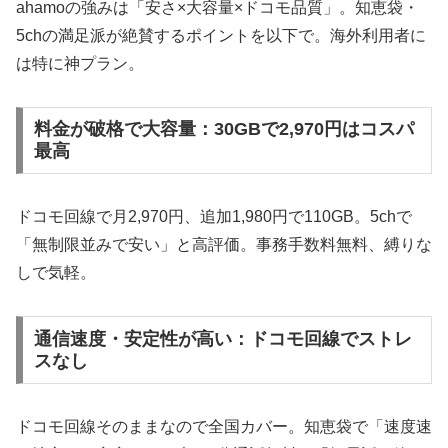
ahamoの強みは「安さ×大容量×ドコモ品質」。知恵袋・
5chの満足派が絶賛するポイントを以下で。海外利用者に
は特に神プラン。
料金が破格で大容量：30GBで2,970円はコスパ
最高
ドコモ回線で月2,970円、追加1,980円で110GB。5chで
「無制限並みで安い」と高評価。事務手数料無料、縛りな
しで気軽。
通信速度・安定性が高い：ドコモ回線でストレ
スなし
ドコモ回線そのままなので全国カバー。知恵袋で「速度速