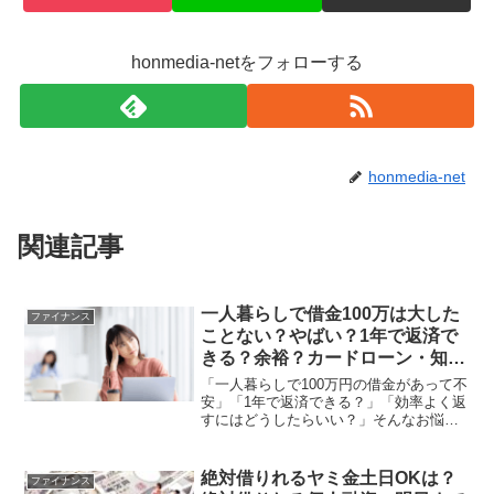
honmedia-netをフォローする
honmedia-net
関連記事
一人暮らしで借金100万は大した
ファイナンス
ことない？やばい？1年で返済で
きる？余裕？カードローン・知恵
袋など
「一人暮らしで100万円の借金があって不
安」「1年で返済できる？」「効率よく返
すにはどうしたらいい？」そんなお悩み
を抱えてはいませんか。一人暮らしで100
万円の借入があったとしても、しっかり
と返済計画を立てれば完済は可能です。
絶対借りれるヤミ金土日OKは？
ファイナンス
しかし、十分な...