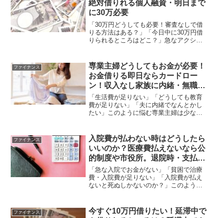
絶対借りれる個人融資・明日まで
に30万必要
「30万円どうしても必要！審査なしで借
りる方法はある？」「今日中に30万円借
りられるところはどこ？」急なアクシデ
ントでまとまったお金が必要になると、
焦ってしまいますよね。しかも「今日中
に」「明日までに」など、急ぎの場合は
専業主婦どうしてもお金が必要！
ファイナンス
余計に困ってしまうで...
お金借りる即日ならカードロー
ン！収入なし家族に内緒・無職キ
ャッシング審査甘い
「生活費が足りない」「どうしても教育
費が足りない」「夫に内緒でなんとかし
たい」このように悩む専業主婦は少なく
ありません。日々の家計管理に全力を尽
くしていても夫が非協力的だったり、突
発的な出費があったりすると、自分でな
入院費が払わない時はどうしたら
ファイナンス
んとかしなければ…と悩ん...
いいのか？医療費払えないなら公
的制度や市役所。退院時・支払い
待ってもらうなど
「急な入院でお金がない」「貧困で治療
費・入院費が足りない」「入院費が払え
ないと死ぬしかないのか？」このよう
に、入院費で困っている方も多いでしょ
う。しかし、そもそも入院費が払えなか
ったらどうなるのか、気になりません
今すぐ10万円借りたい！延滞中で
ファイナンス
か？退院できないのでしょうか...