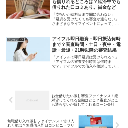
も借りれるところは？延滞中でも
借りれた口コミあり。街金など
「支払いが給料日まで間に合わない」
「融資を受けたくても審査が通らない」
さまざまなライフイベントによって、ど
うしても10万円が必要という状況にいる
あなた、まだ諦めないでください。この
記事では、ブラックリストなどの訳アリ
アイフル即日融資・即日振込何時
ファイナンス
でお金を借りられない人や...
まで？審査時間・土日・夜中・電
話・最短・21時以降の審査結果
「アイフルで即日融資は受けられる？」
「アイフルの審査受付時間は何時ま
で？」アイフルでの借入を検討してい
て、このような疑問をお持ちの方もいら
っしゃるのではないでしょうか。結論か
らお伝えすると、審査状況や申込時間に
よりますが、アイフルでは即日融...
お金借りたい激甘審査ファイナンス！絶
対貸してくれる金融はどこ？審査がどこ
も通らないが貸してくれるローン会社
無職借り入れ激甘ファイナンス！借り入
れ可能は？無職借入即日コンビニ・フリ