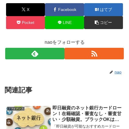
X
Facebook
はてブ
Pocket
LINE
コピー
naoをフォローする
nao
関連記事
即日融資のネット銀行カードロー
ファイナンス
ン！在籍確認・審査なし・審査甘
い・少額融資。ブラックOKはあ
る？
「即日融資が可能なおすすめカードロー