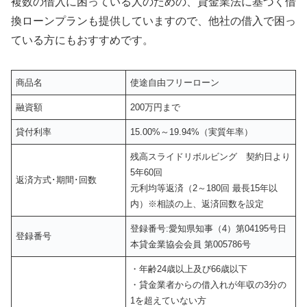
複数の借入に困っている人のための、貸金業法に基づく借
換ローンプランも提供していますので、他社の借入で困っ
ている方にもおすすめです。
商品名
使途自由フリーローン
融資額
200万円まで
貸付利率
15.00%～19.94%（実質年率）
残高スライドリボルビング 契約日より
5年60回
返済方式･期間･回数
元利均等返済（2～180回 最長15年以
内）※相談の上、返済回数を設定
登録番号:愛知県知事（4）第04195号日
登録番号
本貸金業協会会員 第005786号
・年齢24歳以上及び66歳以下
・貸金業者からの借入れが年収の3分の
1を超えていない方