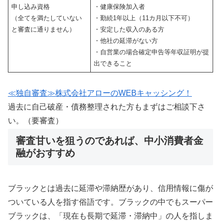
申し込み資格
・健康保険加入者
（全てを満たしていない
・勤続1年以上（11カ月以下不可）
と審査に通りません）
・安定した収入のある方
・他社の延滞がない方
・自営業の場合確定申告等年収証明が提
出できること
≪独自審査≫株式会社アローのWEBキャッシング！
過去に自己破産・債務整理された方もまずはご相談下さ
い。（要審査）
審査甘いを狙うのであれば、中小消費者金
融がおすすめ
ブラックとは過去に延滞や滞納歴があり、信用情報に傷が
ついている人を指す俗語です。ブラックの中でもスーパー
ブラックは、「現在も長期で延滞・滞納中」の人を指しま