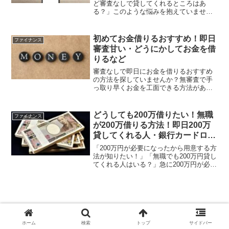
ど審査なしで貸してくれるところはあ
る？」このような悩みを抱えていません
か？結論から言うと、審査なしでお金を
貸してくれる消費者金融は残念ながらあ
りません。しかし、消費者金融を利用し
初めてお金借りるおすすめ！即日
ファイナンス
ないでお金を賢く作る方法...
審査甘い・どうにかしてお金を借
りるなど
審査なしで即日にお金を借りるおすすめ
の方法を探していませんか？無審査で手
っ取り早くお金を工面できる方法がある
なら、今すぐにでも利用したいですよ
ね。実は、学生でもブラックリストの方
でも、審査不要でその日のうちにお金を
どうしても200万借りたい！無職
ファイナンス
借りられる方法があるのです...
が200万借りる方法！即日200万
貸してくれる人・銀行カードロー
ン・必要年収など
「200万円が必要になったから用意する方
法が知りたい！」「無職でも200万円貸し
てくれる人はいる？」急に200万円が必要
になったとき、このように考える方も多
いのではないでしょうか。結論として、
無職の人に200万円を貸してくれる金融機
関はあり...
3万円借りたいアプリ！少額融資アプリ審
ホーム
検索
トップ
サイドバー
査なしブラックリスト・無職はある？今