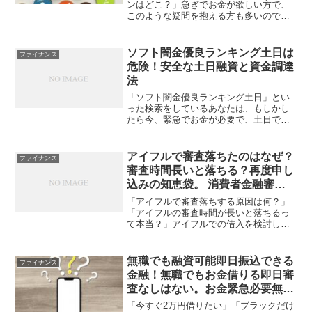
ンはどこ？」急ぎでお金が欲しい方で、
このような疑問を抱える方も多いのでは
ないでしょうか？普通に生活していても
「友達の結婚式でご祝儀が必要になっ
た」「大きな病気をしてしまい、医療費
ソフト闇金優良ランキング土日は
ファイナンス
がかかる」など、思わぬ形で...
危険！安全な土日融資と資金調達
法
「ソフト闇金優良ランキング土日」とい
った検索をしているあなたは、もしかし
たら今、緊急でお金が必要で、土日でも
借りられる安全な方法を探しているのか
もしれません。しかし、その検索は非常
に危険な領域に足を踏み入れている可能
アイフルで審査落ちたのはなぜ？
ファイナンス
性があります。「ソフト闇...
審査時間長いと落ちる？再度申し
込みの知恵袋。 消費者金融審査
落ちまくりでもお金借りたい
「アイフルで審査落ちする原因は何？」
「アイフルの審査時間が長いと落ちるっ
て本当？」アイフルでの借入を検討して
はいるものの、審査落ちが心配な方はこ
のような疑問をお持ちなのではないでし
ょうか。アイフルでの借入を成功させる
無職でも融資可能即日振込できる
ファイナンス
ためには、どのような原因...
金融！無職でもお金借りる即日審
査なしはない。お金緊急必要無職
など
「今すぐ2万円借りたい」「ブラックだけ