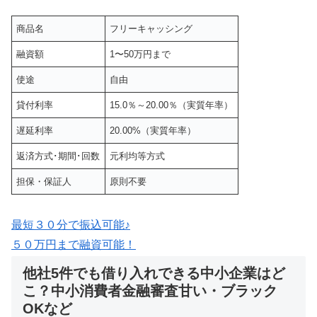
商品名
フリーキャッシング
融資額
1〜50万円まで
使途
自由
貸付利率
15.0％～20.00％（実質年率）
遅延利率
20.00%（実質年率）
返済方式･期間･回数
元利均等方式
担保・保証人
原則不要
最短３０分で振込可能♪
５０万円まで融資可能！
他社5件でも借り入れできる中小企業はど
こ？中小消費者金融審査甘い・ブラック
OKなど