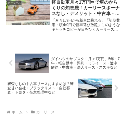
懸念は、多くの方が抱えています。そこ
軽自動車月々1万円で車のから
カーリース
で本記事では、知恵袋を中...
くりの知恵袋！カーリースボーナ
スなし・デメリット・中古車・審
査
「月々1万円から新車に乗れる」「初期費
用・頭金0円で新車選び放題」このような
キャッチコピーが目をひくカーリースで
すが、安さの裏にデメリットがないか気
になる方も多いのではないでしょうか？
確かにカーリースは月々1万円台から新車
に乗れるサービスで...
ダイハツのサブスク！月々1万円、5年・7
年・軽自動車・評判・ミライース・途中
解約・中古車・法人リース・スズキなど
審査なしの中古車リースおすすめは？審
査甘い会社・ブラックリスト・自社審
査・トヨタ・任意整理中など
ホーム
カーリース