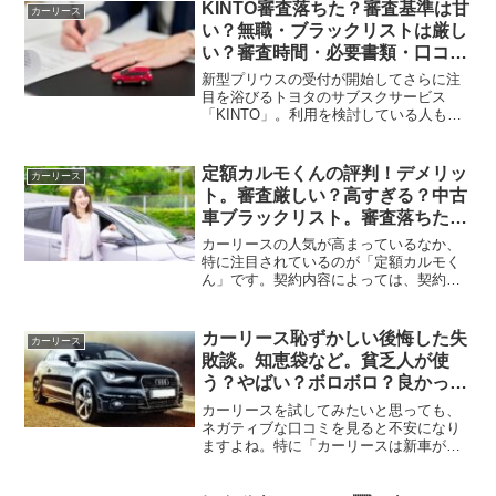
のように思えます。しかし、カーリース
KINTO審査落ちた？審査基準は甘
カーリース
について調べると「カーリー...
い？無職・ブラックリストは厳し
い？審査時間・必要書類・口コ
ミ・自己破産・CICなど
新型プリウスの受付が開始してさらに注
目を浴びるトヨタのサブスクサービス
「KINTO」。利用を検討している人も多
い中、「KINTOの審査は甘い？無職や専
業主婦は厳しい？」「KITOの審査はどう
いう人が落ちる？」など、審査に不安を
定額カルモくんの評判！デメリッ
カーリース
感じる方もいる...
ト。審査厳しい？高すぎる？中古
車ブラックリスト。審査落ちたな
ど
カーリースの人気が高まっているなか、
特に注目されているのが「定額カルモく
ん」です。契約内容によっては、契約満
了後に車をもらえるのが特徴！さらに、
業界最安値であることも。しかし、本当
に安心して利用できるのか？デメリット
カーリース恥ずかしい後悔した失
カーリース
はないのか？審査は厳しい...
敗談。知恵袋など。貧乏人が使
う？やばい？ボロボロ？良かった
体験談・2ch
カーリースを試してみたいと思っても、
ネガティブな口コミを見ると不安になり
ますよね。特に「カーリースは新車が買
えない貧乏人向け？」「後悔したやばい
体験談があるって本当？」という疑問や