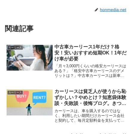
honmedia-net
関連記事
中古車カーリース1年だけ？格
カーリース
安！安いおすすめ短期OK！1年だ
け車が必要
「月々3,000円くらいの格安カーリースは
ある？」「格安中古車カーリースのデメ
リットは？」中古車カーリースは新車カ
ーリースよりも格安で車に乗れるとあっ
て、利用を検討中の方も多いでしょう。
しかし中古車は故障リスクが高くデメリ
カーリースは貧乏人が使うから恥
カーリース
ットもありますので...
ずかしい？やめとけ？知恵袋体験
談・失敗談・後悔ブログ。きつい
など
カーリースは、車を購入するのではな
く、利用したい期間だけカーリース会社
と契約して、毎月定額料金を支払って車
を使うサービス。一定期間だけ車を利用
したい人にとっては大変便利なサービス