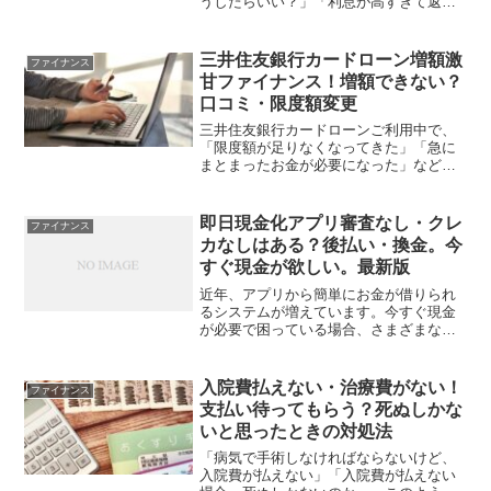
うしたらいい？」「利息が高すぎて返済
がつらい…」このようにアイフルの利息
に疑問や悩みを抱えていませんか？カー
ドローンは、利息がかかることを理解し
三井住友銀行カードローン増額激
ファイナンス
ているものの、1日い...
甘ファイナンス！増額できない？
口コミ・限度額変更
三井住友銀行カードローンご利用中で、
「限度額が足りなくなってきた」「急に
まとまったお金が必要になった」などの
理由から利用限度額の増額を希望される
方も多いのではないでしょうか。増額は
増額申請後、審査に通過すれば可能で
即日現金化アプリ審査なし・クレ
ファイナンス
す。しかし増額審査結果によ...
カなしはある？後払い・換金。今
すぐ現金が欲しい。最新版
近年、アプリから簡単にお金が借りられ
るシステムが増えています。今すぐ現金
が必要で困っている場合、さまざまなア
プリ広告が目に入ると魅力に感じますよ
ね。しかし、中には違法な融資アプリや
リスクの高いアプリもあるため、注意が
入院費払えない・治療費がない！
ファイナンス
必要です。本記事では、安...
支払い待ってもらう？死ぬしかな
いと思ったときの対処法
「病気で手術しなければならないけど、
入院費が払えない」「入院費が払えない