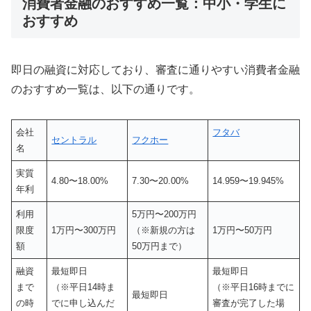
消費者金融のおすすめ一覧：中小・学生に
おすすめ
即日の融資に対応しており、審査に通りやすい消費者金融
のおすすめ一覧は、以下の通りです。
会社
フタバ
セントラル
フクホー
名
実質
4.80〜18.00%
7.30〜20.00%
14.959〜19.945%
年利
利用
5万円〜200万円
限度
1万円〜300万円
（※新規の方は
1万円〜50万円
額
50万円まで）
融資
最短即日
最短即日
まで
（※平日14時ま
（※平日16時までに
最短即日
の時
でに申し込んだ
審査が完了した場