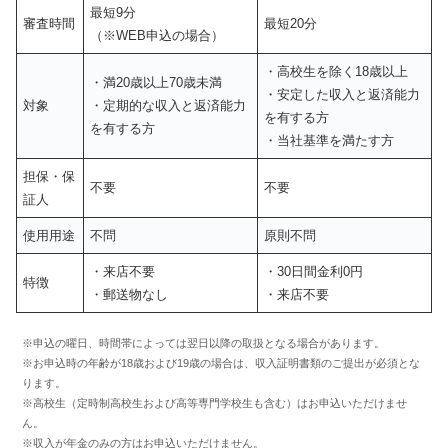
最短9分
審査時間
最短20分
（※WEB申込の場合）
・高校生を除く18歳以上
・満20歳以上70歳未満
・安定した収入と返済能力
対象
・定期的な収入と返済能力
を有する方
を有する方
・当社基準を満たす方
担保・保
不要
不要
証人
使用用途
不問
原則不問
・来店不要
・30日間金利0円
特徴
・郵送物なし
・来店不要
※申込の曜日、時間帯によっては翌日以降の取扱となる場合があります。
※お申込時の年齢が18歳および19歳の場合は、収入証明書類のご提出が必須とな
ります。
※高校生（定時制高校生および高等専門学校生も含む）はお申込いただけませ
ん。
※収入が年金のみの方はお申込いただけません。