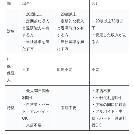
間
場合）
合）
・20歳以上
・20歳以上
・定期的な収入
・定期的な収入
・20歳以上73歳以
と返済能力を有
と返済能力を有
下
対象
する方
する方
・安定した収入があ
・当社基準を満
・当社基準を満
る方
たす方
たす方
担
保・
不要
原則不要
不要
保証
人
・最大30日間金
・来店不要
利0円
・30日間利息0円
・自営業・パー
・少額の間口に対応
特徴
・来店不要
ト・アルバイト
・アルバイト・主
OK
婦・パート・派遣社
・来店不要
員OK