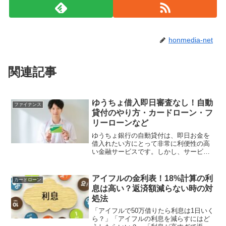
honmedia-net
関連記事
ゆうちょ借入即日審査なし！自動
ファイナンス
貸付のやり方・カードローン・フ
リーローンなど
ゆうちょ銀行の自動貸付は、即日お金を
借入れたい方にとって非常に利便性の高
い金融サービスです。しかし、サービス
の内容を知っていても、自動貸付のやり
方や申し込み方法がわからずにお困りの
方もいらっしゃるのではないでしょう
アイフルの金利表！18%計算の利
カードローン
か。ゆうちょ銀行の自動貸付...
息は高い？返済額減らない時の対
処法
「アイフルで50万借りたら利息は1日いく
ら？」「アイフルの利息を減らすにはど