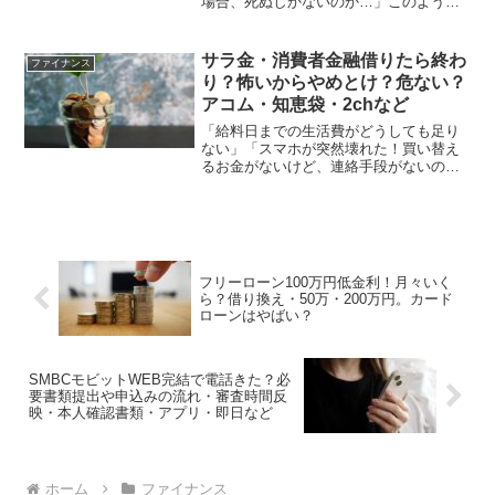
場合、死ぬしかないのか…」このよう
に、入院費について悩んでいませんか？
入院費とはいくらかかるのか、治療費が
ない場合みんなはどうしているのか…入
サラ金・消費者金融借りたら終わ
ファイナンス
院している間の収入減少も気...
り？怖いからやめとけ？危ない？
アコム・知恵袋・2chなど
「給料日までの生活費がどうしても足り
ない」「スマホが突然壊れた！買い替え
るお金がないけど、連絡手段がないのは
不便」このような場面に直面し、身近に
貸してくれる人がいなかったり、頼みづ
らかったりすると、消費者金融を利用し
ようかと考えますよね。た...
フリーローン100万円低金利！月々いく
ら？借り換え・50万・200万円。カード
ローンはやばい？
SMBCモビットWEB完結で電話きた？必
要書類提出や申込みの流れ・審査時間反
映・本人確認書類・アプリ・即日など
ホーム
ファイナンス