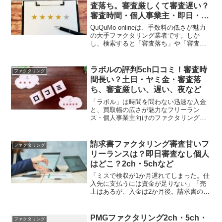
用力を確かめるために、個...
査落ち。審査厳しくて審査遅い？
審査時間・個人事業主・即日・
5chなど
QuQuMo onlineは、手数料の低さが魅力
の大手ファクタリング業者です。しか
し、検索すると「審査落ち」や「審査遅
い」などのキーワードも見られるため、
利用に不安を感じてしまう方も多いので
はないでしょうか。そこで今回は、実際
ラボルの評判5ch口コミ！審査時
ファクタリング
にQuQuMo...
間長い？土日・ヤミ金・審査落
ち、審査厳しい、遅い、夜など
「ラボル」は時間を問わない迅速な入金
と、買取幅の広さが魅力なフリーラン
ス・個人事業主向けのファクタリング業
者です。しかし、「ヤミ金」といった不
穏な口コミもあるため、利用に不安を感
じる方も多いのではないでしょうか。結
請求書ファクタリング審査甘いフ
ファクタリング
論から言うと、ラボルはヤミ...
リーランスは？即日審査なし個人
はどこ？2ch・5chなど
「ミスで検収が1か月遅れてしまった。仕
入先に支払うには資金が足りない」「売
上はあるが、入金は2か月後。請求書のみ
のファクタリングがあれば…」と悩んで
いませんか。請求書のみで申し込めるフ
ァクタリングがあったら便利ですよね。
PMGファクタリング2ch・5ch・
ファクタリング