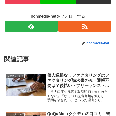
honmedia-netをフォローする
honmedia-net
関連記事
個人通帳なしファクタリングのフ
ファクタリング
ァクタリング請求書のみ・通帳不
要は？後払い・フリーランス・個
人事業主
「法人口座の残高や取引明細を知られた
くない」「なるべく提出書類を減らし、
手間を省きたい」といった理由から、個
人通帳なしでファクタリングを利用した
いと考えている方は多いでしょう。基本
的に、ファクタリング会社は売掛先の信
QuQuMo（ククモ）の口コミ！審
ファクタリング