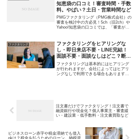
ただ、請求書のみや請...
知恵袋の口コミ！審査時間・手数
料。やばい？土日・営業時間など
PMGファクタリング（PMG株式会社）の
審査を検討中の方必見！5ch（旧2ch）や
Yahoo!知恵袋の口コミでは、「審査が柔
軟で即日入金神」「手数料が高い」「や
ばい業者の詐欺に注意」といった声が飛
び交っています。ただ、全体的に他の業
ファクタリングをヒアリングな
ファクタリング
者と比べ...
し・即日来店不要・LINE完結！
面談不要・面談なしはどこ？断ら
れる？個人事業主など
ファクタリングは基本的にはヒアリング
が行われますが、会社によってはヒアリ
ングなしで利用できる場合もあります。
「うまく受け答えできる自信がなく、審
査が通るか不安」「面談に時間と手間を
かけたくない」という方も少なくないで
しょう。できることならヒ...
注文書だけでファクタリング！注文書で
融資銀行や現金化？個人事業主・審査緩
い・建設業・低手数料・注文書買取など
ビジネスローン赤字や税金滞納でも借入
okは？税金を払うためのローン。納税資