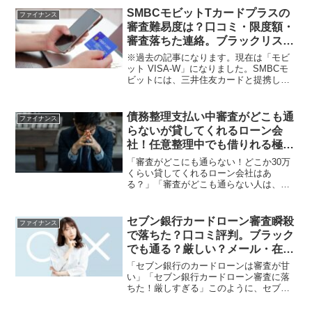
ない」「会社にバレる」などネガティブ
SMBCモビットTカードプラスの
ファイナンス
な意見も少なくありません。...
審査難易度は？口コミ・限度額・
審査落ちた連絡。ブラックリス
ト・知恵袋など
※過去の記事になります。現在は「モビ
ット VISA-W」になりました。SMBCモ
ビットには、三井住友カードと提携した
クレジット機能付き「Tカードプラス
（SMBCモビット NEXT）」を発行して
います。このTカードプラス（SMBCモビ
債務整理支払い中審査がどこも通
ファイナンス
ット N...
らないが貸してくれるローン会
社！任意整理中でも借りれる極甘
ファイナンス。ローンが通らない
「審査がどこにも通らない！どこか30万
人の為のローン会社
くらい貸してくれるローン会社はあ
る？」「審査がどこも通らない人は、ど
うしたらいい？」お金が借りられなくて
このように困っていませんか？結論から
お伝えすると、審査がどこにも通らない
セブン銀行カードローン審査瞬殺
ファイナンス
が貸してくれるローン会社は...
で落ちた？口コミ評判。ブラック
でも通る？厳しい？メール・在籍
確認あった。知恵袋・2chなど
「セブン銀行のカードローンは審査が甘
い」「セブン銀行カードローン審査に落
ちた！厳しすぎる」このように、セブン
銀行カードローンの審査難易度が気にな
っていませんか。結論からお伝えする