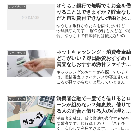
ゆうちょ銀行で無職でもお金を借
ファイナンス
りることはできますか？貯金なし
だと自動貸付できない理由とお金
借りる方法を解説
ゆうちょ銀行からお金を借りたいけど、
今無職なんです… 貯金がほとんどない場
合、ゆうちょの自動貸付は使えないの？
ゆうちょ銀行以外で、無職でもお金を借
りられる方法はないかな…？こんな疑問
や不安を抱えていませんか？ゆうちょ銀
ネットキャッシング・消費者金融
ファイナンス
行は、全国に多くの利...
どこがいい？即日融資おすすめ！
審査なしおすすめ激甘ファイナン
スは？
キャッシングのおすすめを探している方
は、極甘審査ファイナンスや審査甘いと
ころが見つからないと思っていません
か？当然ながら、キャッシングは貸金業
法に基づき審査が甘いところはありませ
んし、業者ごとに必ず審査が行われま
消費者金融で一度でも借りるとロ
ファイナンス
す。本記事では、キャッシング...
ーンが組めない？知恵袋。借りて
る人の割合と借りる人の心理と特
徴。住宅ローンなど
消費者金融は、貸金業法を遵守する安全
な業者です。銀行傘下のサービスも多
く、安心して利用できます。しかし口コ
ミでは、「一度でも借りるとやばいから
やめたほうがいい」「他のローンに通ら