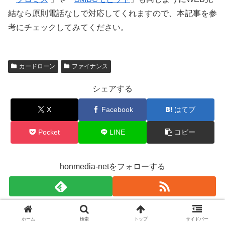
結なら原則電話なしで対応してくれますので、本記事を参
考にチェックしてみてください。
カードローン
ファイナンス
シェアする
X
Facebook
はてブ
Pocket
LINE
コピー
honmedia-netをフォローする
honmedia-net
ホーム
検索
トップ
サイドバー