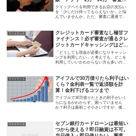
ちた
クイックペイを利用できるお店の支払い
を「少しだけ待ってもらえないか」と悩
んでいませんか。ただ、審査に通過でき
るかどうか心配ですし、結果を待つ時間
がもったいないので、手続きが簡単な後
払いを利用したいですよね。そこで本記
クレジットカード審査なし極甘フ
ファイナンス
事では、クイックペイなど...
ァイナンス！必ず審査が通るクレ
ジットカードキャッシングはど
こ？
「どうしても現金が必要になりキャッシ
ングを利用したい」と考えても、どこを
利用していいかわからない方も多いので
はないでしょうか。キャッシングは、消
費者金融や銀行といった金融機関が提供
するカードローンの他に、クレジットカ
アイフルで30万借りたら利子はい
ファイナンス
ードでも利用可能です。こ...
くら？金利表一覧で返済額を計
算！金利下げるコツまで
アイフルで30万借りたときの利子がいく
らになるかわからず、困っていません
か？利子は最初こそ小さいですが、後々
膨らんでいくため把握できないと不安で
すよね。さらに、消費者金融で借りるメ
リットや利子を抑えるコツがあるなら知
セブン銀行カードローンは最短い
ファイナンス
りたいはず。本記事では、...
つから使える？即日融資は不可。
当日借入・即日借りたい。審査遅