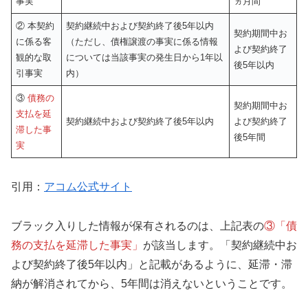
事実
ヵ月間
② 本契約
契約継続中および契約終了後5年以内
契約期間中お
に係る客
（ただし、債権譲渡の事実に係る情報
よび契約終了
観的な取
については当該事実の発生日から1年以
後5年以内
引事実
内）
③
債務の
契約期間中お
支払を延
契約継続中および契約終了後5年以内
よび契約終了
滞した事
後5年間
実
引用：
アコム公式サイト
ブラック入りした情報が保有されるのは、上記表の
③「債
務の支払を延滞した事実」
が該当します。「契約継続中お
よび契約終了後5年以内」と記載があるように、延滞・滞
納が解消されてから、5年間は消えないということです。