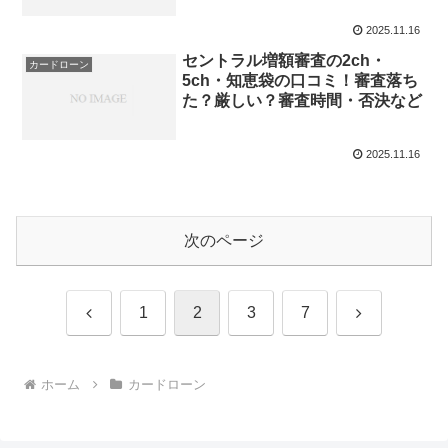
2025.11.16
セントラル増額審査の2ch・
カードローン
5ch・知恵袋の口コミ！審査落ち
た？厳しい？審査時間・否決など
2025.11.16
次のページ
前
次
1
2
3
7
へ
へ
ホーム
カードローン