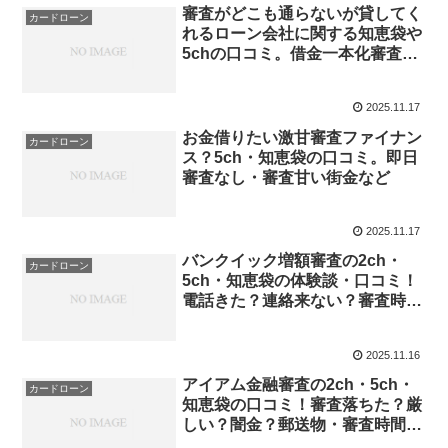
審査がどこも通らないが貸してく
カードローン
れるローン会社に関する知恵袋や
5chの口コミ。借金一本化審査通
らないなど
2025.11.17
お金借りたい激甘審査ファイナン
カードローン
ス？5ch・知恵袋の口コミ。即日
審査なし・審査甘い街金など
2025.11.17
バンクイック増額審査の2ch・
カードローン
5ch・知恵袋の体験談・口コミ！
電話きた？連絡来ない？審査時間
など
2025.11.16
アイアム金融審査の2ch・5ch・
カードローン
知恵袋の口コミ！審査落ちた？厳
しい？闇金？郵送物・審査時間・
追加融資など