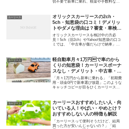
切不要で新車に乗れ、税金や手数料など
の費用も月額利用料に含まれているとこ
ろがポイントです。実際に店舗に来店し
なくても、スマホから好きな国産新車を
オリックスカーリースの2ch・
カーリース
申し込み、定額乗りできる...
5ch・知恵袋の口コミ！デメリッ
トやダメな理由は？審査・車検・
納車まで
オリックスカーリースを検討中の方必
見！5ch（旧2ch）やYahoo!知恵袋の口コ
ミでは、「中古車が傷だらけで納車」
「メンテナンスが提携工場限定で不便」
「審査落ちたけど新車で再申請通った」
といった声が多数あります。また、大手
軽自動車月々1万円で車のから
カーリース
が運営されるだけ...
くりの知恵袋！カーリースボーナ
スなし・デメリット・中古車・審
査
「月々1万円から新車に乗れる」「初期費
用・頭金0円で新車選び放題」このような
キャッチコピーが目をひくカーリースで
すが、安さの裏にデメリットがないか気
になる方も多いのではないでしょうか？
確かにカーリースは月々1万円台から新車
カーリースおすすめしたい人・向
カーリース
に乗れるサービスで...
いている人！やばい・やめとけ？
おすすめしない人の特徴も解説
「カーリースって便利そうだけど、結局
買った方が安いんじゃないの？」「結