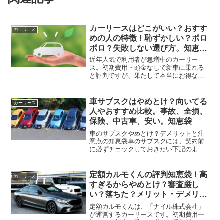
カーリースはどこがいい？おすす
カーリース
めの人の特徴！恥ずかしい？ボロ
ボロ？失敗しない選び方。知恵袋
など
近年人気で利用者が急増中のカーリー
ス。初期費用・頭金なしで新車に乗れる
と評判ですが、果たして本当にお得なの
か気になる方も多いでしょう。一部の口
コミでは「カーリースは後悔する」「カ
ーリースなんてやめとけ」などの声がみ
車サブスクはやめとけ？向いてる
カーリース
られるため、不安になります...
人やおすすめ比較。事故、全損、
保険、中古車、安い。知恵袋
車のサブスクやめとけ？デメリットと注
意点の知恵袋車のサブスクには、契約前
に必ずチェックしておきたい下記のよう
なデメリットがあります。走行距離制限
など制約がある中途解約できない契約満
了時に追加請求される場合がある下記で
定額カルモくんの評判知恵袋！高
カーリース
詳しく解説します。走行距...
すぎるからやめとけ？審査厳し
い？落ちた？メリット・デメリッ
ト・口コミ・中古車・事故
定額カルモくんは、「ナイル株式会社」
が運営するカーリースです。初期費用一