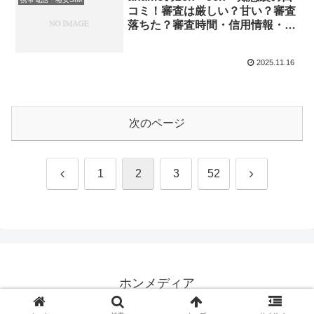
コミ！審査は厳しい？甘い？審査
落ちた？審査時間・信用情報・分
割審査など
2025.11.16
次のページ
前
次
1
2
3
52
へ
へ
ホンメディア
© 2024 ホンメディア.