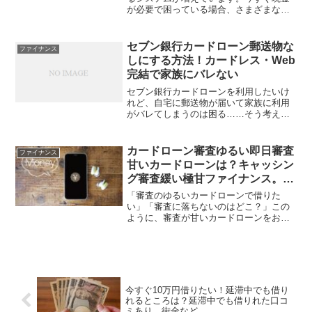
が必要で困っている場合、さまざまなア
プリ広告が目に入ると魅力に感じますよ
ね。しかし、中には違法な融資アプリや
リスクの高いアプリもあるため、注意が
セブン銀行カードローン郵送物な
ファイナンス
必要です。本記事では、安...
しにする方法！カードレス・Web
完結で家族にバレない
セブン銀行カードローンを利用したいけ
れど、自宅に郵送物が届いて家族に利用
がバレてしまうのは困る……そう考えて
いる方は多いのではないでしょうか。結
論から言うと、セブン銀行カードローン
は、特定の利用方法を選べば、原則とし
カードローン審査ゆるい即日審査
ファイナンス
て郵送物をなしにできます...
甘いカードローンは？キャッシン
グ審査緩い極甘ファイナンス。イ
オン銀行カードローンなど
「審査のゆるいカードローンで借りた
い」「審査に落ちないのはどこ？」この
ように、審査が甘いカードローンをお探
しの方も多いでしょう。結論からお伝え
すると、審査は甘いカードローンは存在
しません。ただ、通りやすい借入先は存
在します。審査に自信がない...
今すぐ10万円借りたい！延滞中でも借り
れるところは？延滞中でも借りれた口コ
ミあり。街金など