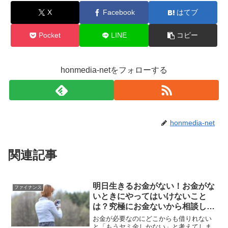
X
Facebook
はてブ
Pocket
LINE
コピー
honmedia-netをフォローする
honmedia-net
関連記事
明日生きるお金がない！お金がな
ファイナンス
いときにやってはいけないこと
は？究極にお金ないから相談した
い
お金が必要なのにどこからも借りれない
と「もうヤミ金しかない」と考えてしま