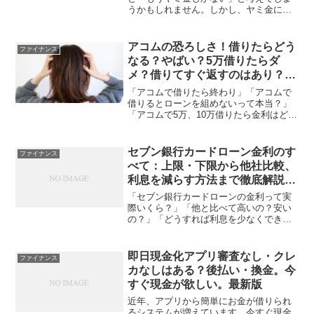
うかもしれません。しかし、ヤミ金に手
を出すとローン地獄から抜け出せなくな
る恐れがあります。本記事では、お金が
必要なのにどこからも借りれない時にや
アコムの恐ろしさ！借りたらどう
ファイナンス
るべきことや、ブラックリ...
なる？やばい？5万借りたらダ
メ？借りてすぐ返すのはあり？バ
レる？知恵袋など
「アコムで借りたら終わり」「アコムで
借りるとローンを組めないって本当？」
「アコムで5万、10万借りたら金利はどう
なる？」このようにアコムの借入につい
て気になっていませんか？アコムは、知
名度が高く初めての借入に人気の大手消
セブン銀行カードローン金利のす
ファイナンス
費者金融です。しかし...
べて：上限・下限から他社比較、
利息を減らす方法まで徹底解説。
50万円など
「セブン銀行カードローンの金利って実
際いくら？」「他と比べて高いの？安い
の？」「どうすれば利息を少なくでき
る？」急な出費や家計のやりくりでカー
ドローンの利用を考える際、最も気にな
るのが金利ではないでしょうか。金利
即日現金化アプリ審査なし・クレ
ファイナンス
は、借り入れたお金に対して支...
カなしはある？後払い・換金。今
すぐ現金が欲しい。最新版
近年、アプリから簡単にお金が借りられ
るシステムが増えています。今すぐ現金