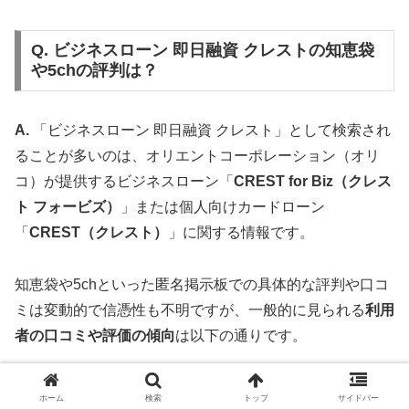
Q. ビジネスローン 即日融資 クレストの知恵袋
や5chの評判は？
A.
「ビジネスローン 即日融資 クレスト」として検索され
ることが多いのは、オリエントコーポレーション（オリ
コ）が提供するビジネスローン「
CREST for Biz（クレス
ト フォービズ）
」または個人向けカードローン
「
CREST（クレスト）
」に関する情報です。
知恵袋や5chといった匿名掲示板での具体的な評判や口コ
ミは変動的で信憑性も不明ですが、一般的に見られる
利用
者の口コミや評価の傾向
は以下の通りです。
評価ポイント
傾向
ホーム
検索
トップ
サイドバー