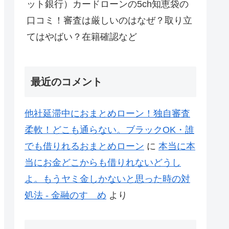
ット銀行）カードローンの5ch知恵袋の
口コミ！審査は厳しいのはなぜ？取り立
てはやばい？在籍確認など
最近のコメント
他社延滞中におまとめローン！独自審査
柔軟！どこも通らない。ブラックOK・誰
でも借りれるおまとめローン
に
本当に本
当にお金どこからも借りれないどうし
よ。もうヤミ金しかないと思った時の対
処法 - 金融のすゝめ
より