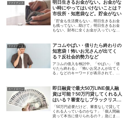
ブラックリストや無職の方に個人融資で
明日生きるお金がない。お金がな
ファイナンス
100万円貸してくれ...
い時にやってはいけないことは？
市役所・知恵袋など。貯金がない
「貯金も生活費もない…明日生きるお金
も残ってない…助けて」明日生きるお金
もない、財布に全くお金が入っていない
絶望的な状況は、焦ってしまいますよ
ね。倒産や失業、怪我や病気で働けな
い、詐欺にあってお金がなくなったな
アコムやばい・借りたら終わりの
ファイナンス
ど、自分史上最大のピンチに陥っ...
知恵袋！怖いお兄さんが出てく
る？反社会的勢力など
アコムの借入を検討中、「やばい」「借
りたら終わる」「怖いお兄さんが出てく
る」などのキーワードが表示されて、不
安に思う方もいるのでは？結論、アコム
は株式会社三菱UFJフィナンシャル・グ
ループの連結子会社なので、「やばい」
即日融資で最大50万LINE個人融
カードローン
サービスではありません...
資は可能？50万円貸してくれる人
はいる？審査なしブラックリス
ト。無職・知恵袋など
「50万円必要だけど、審査なしで貸して
くれる人っているのかな？」「個人間融
資って本当に借りられるの？」急にまと
まったお金が必要になり、このようなお
悩みを抱えていませんか。無職など審査