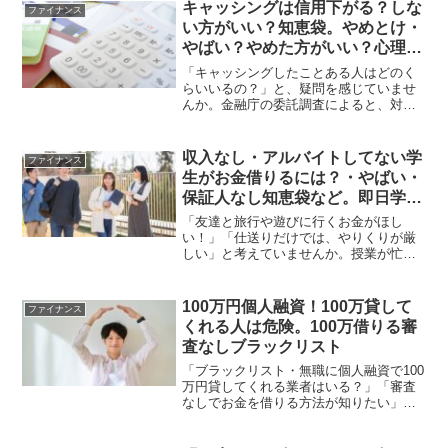
キャッシングは信用下がる？しな
ファイナンス
い方がいい？知恵袋。やめとけ・
やばい？やめた方がいい？心理・
毎月借りる人の特徴。信用情報
「キャッシングしたことある人はどのく
らいいるの？」と、疑問を感じていませ
んか。金融庁の委託調査によると、対象
者4,603人のうち、約56%にキャッシング
の経験がありました。しかし、カードロ
ーンは金利が高く、滞納してしまうと信
収入なし・アルバイトしてない学
ファイナンス
用情報に傷がつく...
生がお金借りるには？・やばい・
保証人なし知恵袋など。即日学生
ローンでお金借りる。マルイなど
「友達と旅行や遊びに行くお金がほし
い！」「仕送りだけでは、やりくりが厳
しい」と考えていませんか。授業が忙し
かったり就活が始まったりすると、なか
なかバイトできず、時間もお金も足りま
せんよね。このようなとき「カードロー
100万円個人融資！100万貸して
ファイナンス
ンは収入のない学生でも借り...
くれる人は危険。100万借りる審
査なしブラックリスト
「ブラックリスト・無職に個人融資で100
万円貸してくれる業者はいる？」「審査
なしでお金を借りる方法が知りたい」お
金に関して、このような疑問をお持ちの
方も多いのではないでしょうか。結論、