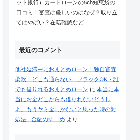
ット銀行）カードローンの5ch知恵袋の
口コミ！審査は厳しいのはなぜ？取り立
てはやばい？在籍確認など
最近のコメント
他社延滞中におまとめローン！独自審査
柔軟！どこも通らない。ブラックOK・誰
でも借りれるおまとめローン
に
本当に本
当にお金どこからも借りれないどうし
よ。もうヤミ金しかないと思った時の対
処法 - 金融のすゝめ
より