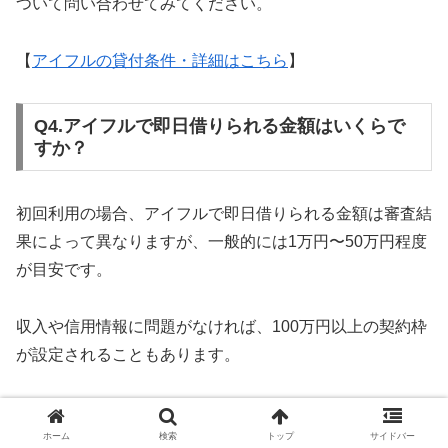
ついて問い合わせてみてください。
【
アイフルの貸付条件・詳細はこちら
】
Q4.アイフルで即日借りられる金額はいくらで
すか？
初回利用の場合、アイフルで即日借りられる金額は審査結
果によって異なりますが、一般的には1万円〜50万円程度
が目安です。
収入や信用情報に問題がなければ、100万円以上の契約枠
が設定されることもあります。
ただし、即日で借りられるのは「契約枠のうち利用可能
額」までとなるため、申し込み時に希望額を明確に伝え、
ホーム
検索
トップ
サイドバー